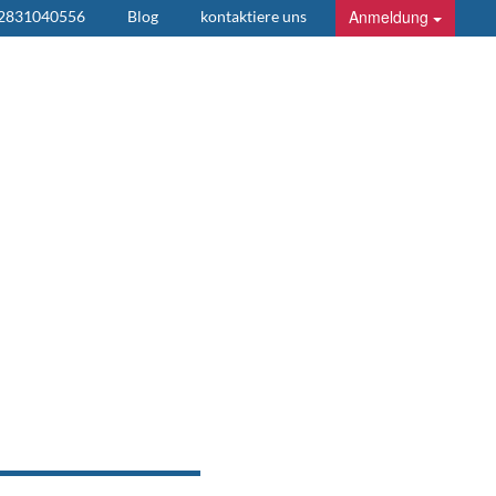
Anmeldung
 2831040556
Blog
kontaktiere uns