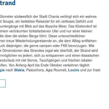
trand
ilometer südwestlich der Stadt Chania verbirgt sich ein wahres
st Sougia, ein beliebtes Reiseziel für ein zeitloses Gefühl und
untergänge mit Blick auf das libysche Meer. Das Küstendorf ist
t einem verträumten türkisfarbenen Ufer und nur einer kleinen
die über die steilen Berge führt. Diese unterschiedlichen
hen treue Wiederholungsreisende an, die dem Alltag entfliehen
uch diejenigen, die gerne campen oder FKK bevorzugen. Wie
e Dimensionen des Strandes (egal wie überfüllt, der Strand wird
ermöglichen es jedem, sich zu entspannen und einen klassischen
andurlaub mit viel Sonne, Tauchgängen und frischen lokalen
ßen. Von Anfang April bis Ende Oktober verkehren täglich
gia
nach
Sfakia
, Paleochora, Agia Roumeli,
Loutro
und zur Insel
N