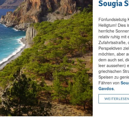
Sougia S
Fünfundsiebzig K
Heiligtum! Dies i
herrliche Sonnen
relativ ruhig mi
Zufahrtsstraße, 
Perspektiven zie
möchten, aber a
dem auch sei, di
leer aussehen) 
griechischen Str
Speisen zu genie
Fähren von
Sou
Gavdos
.
WEITERLESE