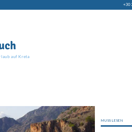
+30
uch
rlaub auf Kreta
MUSS LESEN