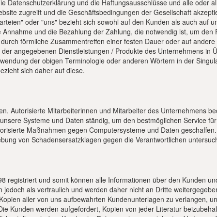
 Datenschutzerklärung und die Haftungsausschlüsse und alle oder alle
ebsite zugreift und die Geschäftsbedingungen der Gesellschaft akzeptiert
Parteien" oder "uns" bezieht sich sowohl auf den Kunden als auch auf u
e Annahme und die Bezahlung der Zahlung, die notwendig ist, um den 
s durch förmliche Zusammentreffen einer festen Dauer oder auf ander
g der angegebenen Dienstleistungen / Produkte des Unternehmens in Ü
endung der obigen Terminologie oder anderen Wörtern in der Singular-
zieht sich daher auf diese.
zen. Autorisierte Mitarbeiterinnen und Mitarbeiter des Unternehmens be
 unsere Systeme und Daten ständig, um den bestmöglichen Service fü
t autorisierte Maßnahmen gegen Computersysteme und Daten geschaffen
Erhebung von Schadensersatzklagen gegen die Verantwortlichen untersuc
registriert und somit können alle Informationen über den Kunden und
jedoch als vertraulich und werden daher nicht an Dritte weitergegebe
Kopien aller von uns aufbewahrten Kundenunterlagen zu verlangen, un
ie Kunden werden aufgefordert, Kopien von jeder Literatur beizubehalt