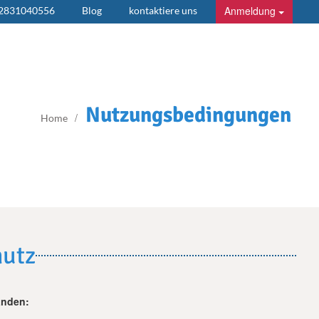
Anmeldung
 2831040556
Blog
kontaktiere uns
Nutzungsbedingungen
Home
hutz
anden: