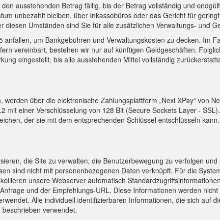
 den ausstehenden Betrag fällig, bis der Betrag vollständig und endgült
tum unbezahlt bleiben, über Inkassobüros oder das Gericht für gering
r diesen Umständen sind Sie für alle zusätzlichen Verwaltungs- und Ge
5 anfallen, um Bankgebühren und Verwaltungskosten zu decken. Im Fal
fern vereinbart, bestehen wir nur auf künftigen Geldgeschäften. Folgl
ng eingestellt, bis alle ausstehenden Mittel vollständig zurückerstatte
en, werden über die elektronische Zahlungsplattform „Nexi XPay“ von 
2 mit einer Verschlüsselung von 128 Bit (Secure Sockets Layer - SSL)
reichen, der sie mit dem entsprechenden Schlüssel entschlüsseln kann.
sieren, die Site zu verwalten, die Benutzerbewegung zu verfolgen un
sen sind nicht mit personenbezogenen Daten verknüpft. Für die Syste
llieren unsere Webserver automatisch Standardzugriffsinformationen,
URL-Anfrage und der Empfehlungs-URL. Diese Informationen werden nich
erwendet. Alle individuell identifizierbaren Informationen, die sich auf
n beschrieben verwendet.