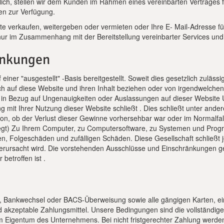
nlich, stellen wir dem Kunden im Rahmen eines vereinbarten Vertrages 
en zur Verfügung.
tte verkaufen, weitergeben oder vermieten oder Ihre E- Mail-Adresse 
nur im Zusammenhang mit der Bereitstellung vereinbarter Services und
änkungen
ner "ausgestellt" -Basis bereitgestellt. Soweit dies gesetzlich zulässig 
ich auf diese Website und ihren Inhalt beziehen oder von irgendwelc
 in Bezug auf Ungenauigkeiten oder Auslassungen auf dieser Website U
it Ihrer Nutzung dieser Website schließt . Dies schließt unter andere
, ob der Verlust dieser Gewinne vorhersehbar war oder im Normalfall 
elegt) Zu Ihrem Computer, zu Computersoftware, zu Systemen und Prog
ten, Folgeschäden und zufälligen Schäden. Diese Gesellschaft schließt 
 verursacht wird. Die vorstehenden Ausschlüsse und Einschränkungen g
betroffen ist .
, Bankwechsel oder BACS-Überweisung sowie alle gängigen Karten, eins
nd akzeptable Zahlungsmittel. Unsere Bedingungen sind die vollständig
im Eigentum des Unternehmens. Bei nicht fristgerechter Zahlung werd