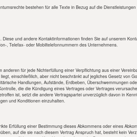
ntumsrechte bestehen für alle Texte in Bezug auf die Dienstleistungen 
n. Diese und andere Kontaktinformationen finden Sie auf unserem Kont
efon-, Telefax- oder Mobiltelefonnummern des Unternehmens.
anderen für jede Nichterfüllung einer Verpflichtung aus einer Vereinba
liegt, einschließlich, aber nicht beschränkt auf jegliches Gesetz von Got
r militärische Handlungen, Aufstände, Erdbeben, Überschwemmungen ode
ntrolle, die die Kündigung eines Vertrages oder Vertrages verursache
etroffen ist, setzt die andere Vertragspartei unverzüglich davon in Ke
ngen und Konditionen einzuhalten.
 strikte Erfüllung einer Bestimmung dieses Abkommens oder eines Abk
uüben, auf die sie nach diesem Vertrag Anspruch hat, besteht kein Verz