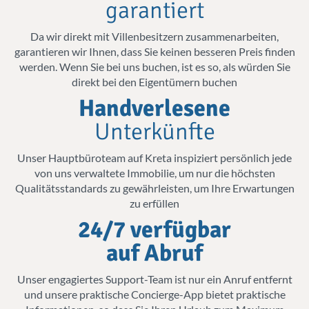
choose
garantiert
perfekte Villa für Sie und Ihre Haustiere.
us
Da wir direkt mit Villenbesitzern zusammenarbeiten,
Luxusvillen
mit privaten Pools und
garantieren wir Ihnen, dass Sie keinen besseren Preis finden
werden. Wenn Sie bei uns buchen, ist es so, als würden Sie
Gärten sind perfekt für Familien und
direkt bei den Eigentümern buchen
Freundesgruppen. Diese Villen bieten
Handverlesene
ausreichend Platz für Ihre Haustiere, um
Unterkünfte
zu spielen und zu erkunden, während
Unser Hauptbüroteam auf Kreta inspiziert persönlich jede
Sie sich am Pool entspannen oder eine
von uns verwaltete Immobilie, um nur die höchsten
Mahlzeit im Freien im Garten genießen.
Qualitätsstandards zu gewährleisten, um Ihre Erwartungen
zu erfüllen
Der private Garten bedeutet, dass Ihre
24/7 verfügbar
Haustiere sicher herumlaufen können,
auf Abruf
während Sie sich entspannen können.
Villen am Strand
mit direktem Zugang
Unser engagiertes Support-Team ist nur ein Anruf entfernt
und unsere praktische Concierge-App bietet praktische
zu hundefreundlichen Stränden sind