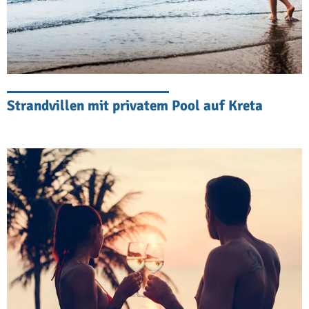
mitnehmen und Ihren Urlaub auf Kreta
genießen.
Die idealen Ferien für Haustiere und
ihre Menschen
Strandvillen mit privatem Pool auf Kreta
Kreta ist ein kleines Juwel. Die Menschen
sind wunderbar, das Essen ist erstaunlich
und die Kultur beeindruckend. Fügen Sie die
spektakuläre Landschaft und die endlosen
Küsten hinzu, und Sie haben das
lohnendste Urlaubsziel, das Sie sich jemals
vorstellen konnten.
Ihr Haustier wird sich willkommen fühlen, da