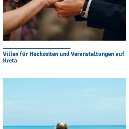
eingebettet oder bieten einen Blick auf
das Meer und verfügen über viel
Außenbereich, den Ihre Haustiere
genießen können. Viele führen zu
Bergpfaden, die ideal zum Wandern
sind.
Villen für Hochzeiten und Veranstaltungen auf
Kreta
Unsere Auswahl an haustierfreundlichen
Villen umfasst auch Villen mit
Hauptgebäuden und separaten Apartments.
Diese sind großartig, wenn Ihre Gruppe viele
Freunde umfasst und Sie möchten, dass
jede Partei ihre Privatsphäre genießt. Sie
bieten viel Platz für alle, mit separaten