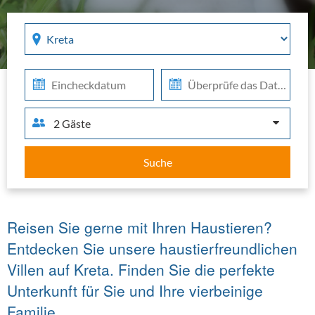
Region
Che
Che
in
out
2 Gäste
Suche
Reisen Sie gerne mit Ihren Haustieren?
Entdecken Sie unsere haustierfreundlichen
Villen auf Kreta. Finden Sie die perfekte
Unterkunft für Sie und Ihre vierbeinige
Familie.