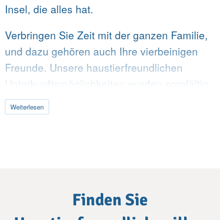
Insel, die alles hat.
Verbringen Sie Zeit mit der ganzen Familie,
und dazu gehören auch Ihre vierbeinigen
Freunde. Unsere haustierfreundlichen
Unterkunftsmöglichkeiten wurden sorgfältig
ausgewählt, damit Sie einen komfortablen
Weiterlesen
Aufenthalt haben und Ihre Haustiere ihren
Aufenthalt auf Kreta genießen können.
Unsere haustierfreundlichen Villen werden
Ihren Urlaub auf Kreta zu einem der
lustigsten und stressfreiesten Aufenthalte
Suchen
Finden Sie
machen, die Sie sich je vorstellen konnten.
Sie