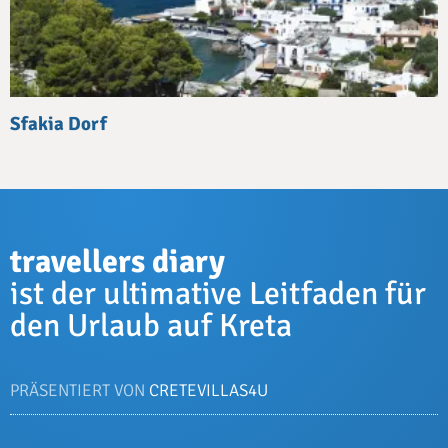
Sfakia Dorf
travellers diary
ist der ultimative Leitfaden für
den Urlaub auf Kreta
PRÄSENTIERT VON
CRETEVILLAS4U