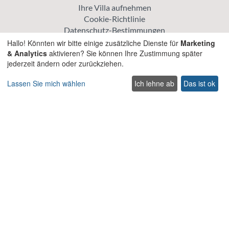
Ihre Villa aufnehmen
Cookie-Richtlinie
Datenschutz-Bestimmungen
Hallo! Könnten wir bitte einige zusätzliche Dienste für
Marketing
Erkunden
& Analytics
aktivieren? Sie können Ihre Zustimmung später
jederzeit ändern oder zurückziehen.
Aktionspreis Villen
Traditionelle Villen
Lassen Sie mich wählen
Ich lehne ab
Das ist ok
Haustierfreundliche villen auf Kreta
Villen für Hochzeiten und Veranstaltungen auf Kreta
Villen mit beheiztem Pool auf Kreta
Familienfreundliche Villen auf Kreta
Strandvillen mit privatem Pool
Luxus und Premium Villen auf Kreta
Nehmen Sie Kontakt auf
Contact us
Support