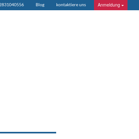
Anmeldung
 2831040556
Blog
kontaktiere uns