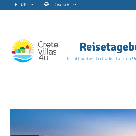
€ EUR
Deutsch
Reisetageb
der ultimative Leitfaden für den U