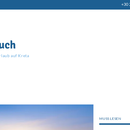
+30
uch
rlaub auf Kreta
MUSS LESEN