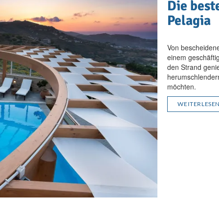
Die best
Pelagia
Von bescheidenen
einem geschäftig
den Strand geni
herumschlendern
möchten.
WEITERLESE