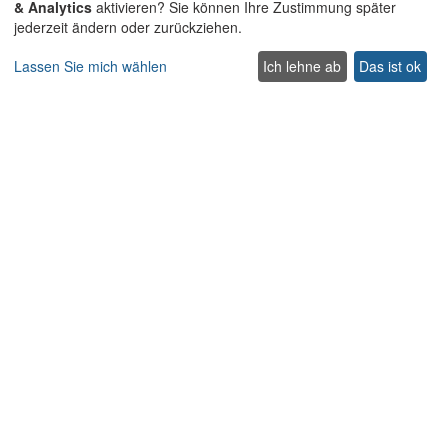
& Analytics
aktivieren? Sie können Ihre Zustimmung später
Haustierfreundliche villen auf Kreta
jederzeit ändern oder zurückziehen.
Villen für Hochzeiten und Veranstaltungen auf Kreta
Villen mit beheiztem Pool auf Kreta
Lassen Sie mich wählen
Ich lehne ab
Das ist ok
Familienfreundliche Villen auf Kreta
Strandvillen mit privatem Pool
Luxus und Premium Villen auf Kreta
Nehmen Sie Kontakt auf
Contact us
Support
+302831040556
Lasithiou 1, Platanias
Rethymnon
Kreta 74100