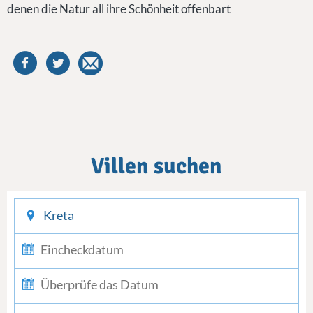
denen die Natur all ihre Schönheit offenbart
Villen suchen
checkin
checkout