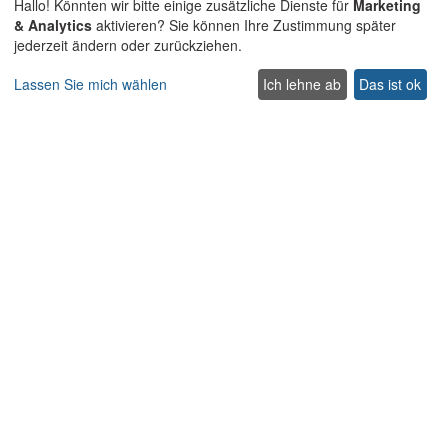
Hallo! Könnten wir bitte einige zusätzliche Dienste für
Marketing
Erkunden
& Analytics
aktivieren? Sie können Ihre Zustimmung später
jederzeit ändern oder zurückziehen.
Aktionspreis Villen
Traditionelle Villen
Lassen Sie mich wählen
Ich lehne ab
Das ist ok
Haustierfreundliche villen auf Kreta
Villen für Hochzeiten und Veranstaltungen auf Kreta
Villen mit beheiztem Pool auf Kreta
Familienfreundliche Villen auf Kreta
Strandvillen mit privatem Pool
Luxus und Premium Villen auf Kreta
Nehmen Sie Kontakt auf
Contact us
Support
+302831040556