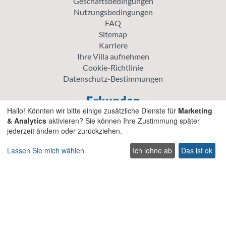
Geschäftsbedingungen
Nutzungsbedingungen
FAQ
Sitemap
Karriere
Ihre Villa aufnehmen
Cookie-Richtlinie
Datenschutz-Bestimmungen
Erkunden
Hallo! Könnten wir bitte einige zusätzliche Dienste für
Marketing
Aktionspreis Villen
& Analytics
aktivieren? Sie können Ihre Zustimmung später
Traditionelle Villen
jederzeit ändern oder zurückziehen.
Haustierfreundliche villen auf Kreta
Lassen Sie mich wählen
Ich lehne ab
Das ist ok
Villen für Hochzeiten und Veranstaltungen auf Kreta
Villen mit beheiztem Pool auf Kreta
Familienfreundliche Villen auf Kreta
Strandvillen mit privatem Pool
Luxus und Premium Villen auf Kreta
Nehmen Sie Kontakt auf