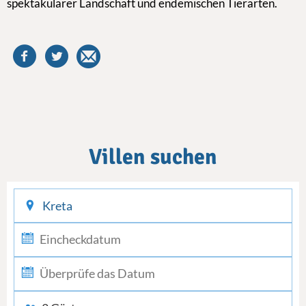
spektakulärer Landschaft und endemischen Tierarten.
Villen suchen
checkin
checkout