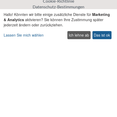
Cookie-Richtlinie
Datenschutz-Bestimmungen
Hallo! Könnten wir bitte einige zusätzliche Dienste für
Marketing
Erkunden
& Analytics
aktivieren? Sie können Ihre Zustimmung später
jederzeit ändern oder zurückziehen.
Aktionspreis Villen
Traditionelle Villen
Lassen Sie mich wählen
Ich lehne ab
Das ist ok
Haustierfreundliche villen auf Kreta
Villen für Hochzeiten und Veranstaltungen auf Kreta
Villen mit beheiztem Pool auf Kreta
Familienfreundliche Villen auf Kreta
Strandvillen mit privatem Pool
Luxus und Premium Villen auf Kreta
Nehmen Sie Kontakt auf
Contact us
Support