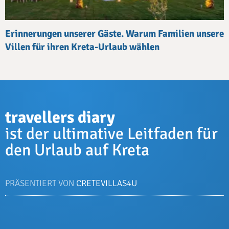
Erinnerungen unserer Gäste. Warum Familien unsere
Villen für ihren Kreta-Urlaub wählen
travellers diary
ist der ultimative Leitfaden für
den Urlaub auf Kreta
PRÄSENTIERT VON
CRETEVILLAS4U