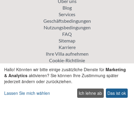
Über uns
Blog
Services
Geschäftsbedingungen
Nutzungsbedingungen
FAQ
Sitemap
Karriere
Ihre Villa aufnehmen
Cookie-Richtlinie
Datenschutz-Bestimmungen
Hallo! Könnten wir bitte einige zusätzliche Dienste für
Marketing
& Analytics
aktivieren? Sie können Ihre Zustimmung später
Erkunden
jederzeit ändern oder zurückziehen.
Aktionspreis Villen
Lassen Sie mich wählen
Ich lehne ab
Das ist ok
Traditionelle Villen
Haustierfreundliche villen auf Kreta
Villen für Hochzeiten und Veranstaltungen auf Kreta
Villen mit beheiztem Pool auf Kreta
Familienfreundliche Villen auf Kreta
Strandvillen mit privatem Pool