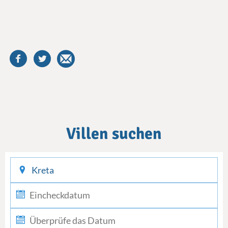
Villen suchen
checkin
checkout