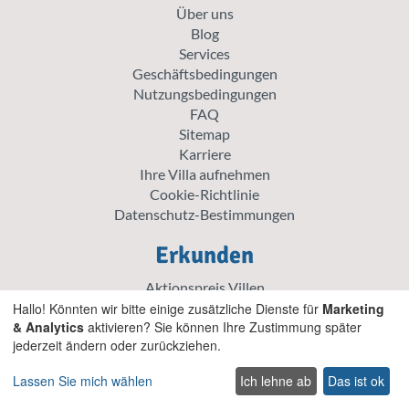
Über uns
Blog
Services
Geschäftsbedingungen
Nutzungsbedingungen
FAQ
Sitemap
Karriere
Ihre Villa aufnehmen
Cookie-Richtlinie
Datenschutz-Bestimmungen
Erkunden
Aktionspreis Villen
Traditionelle Villen
Hallo! Könnten wir bitte einige zusätzliche Dienste für
Marketing
& Analytics
aktivieren? Sie können Ihre Zustimmung später
Haustierfreundliche villen auf Kreta
jederzeit ändern oder zurückziehen.
Villen für Hochzeiten und Veranstaltungen auf Kreta
Villen mit beheiztem Pool auf Kreta
Lassen Sie mich wählen
Ich lehne ab
Das ist ok
Familienfreundliche Villen auf Kreta
Strandvillen mit privatem Pool