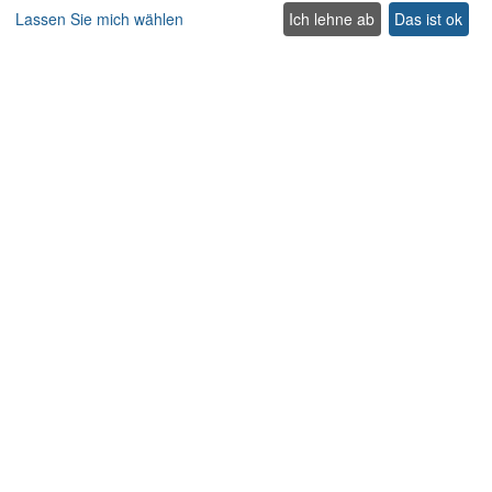
Lassen Sie mich wählen
Ich lehne ab
Das ist ok
Aktionspreis Villen
Traditionelle Villen
Haustierfreundliche villen auf Kreta
Villen für Hochzeiten und Veranstaltungen auf Kreta
Villen mit beheiztem Pool auf Kreta
Familienfreundliche Villen auf Kreta
Strandvillen mit privatem Pool
Luxus und Premium Villen auf Kreta
Nehmen Sie Kontakt auf
Contact us
Support
+302831040556
Lasithiou 1, Platanias