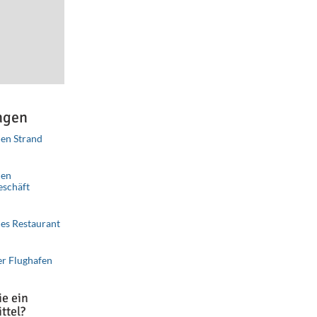
ngen
en Strand
ributors
Improve this map
nen
eschäft
es Restaurant
er Flughafen
e ein
ttel?