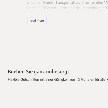
mit allem Komfort ausgestattet, darunter eine M
und ein 2-Platten-Herd, eine Spülmaschine, ein T
bietet einen privaten Unterhaltungsbereich im Fr
sowie einem Pool und einem Garten. Die luxuriös
read more
Bett, ein komplettes Bad, einen privaten Balkon
Bettwäsche werden den Besuchern zur Verfügung ge
sauberen, komfortablen und erholsamen Urlaub. 
Verfügung, darunter ein Bügeleisen, ein Bügelbre
Luxury Villas für einen Urlaub am Meer mieten, e
um Ihnen ein unvergessliches Urlaubserlebnis zu
Buchen Sie ganz unbesorgt
Flexible Gutschriften mit einer Gültigkeit von 12 Monaten für alle