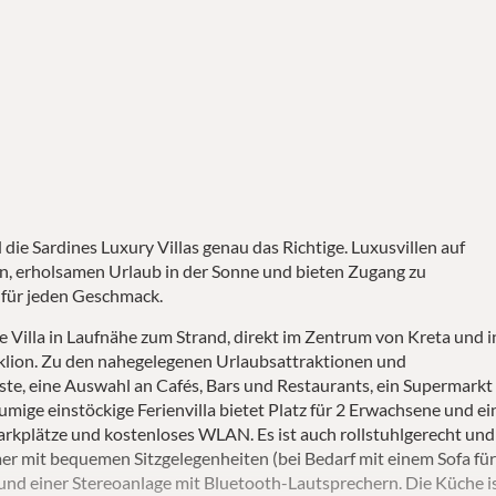
die Sardines Luxury Villas genau das Richtige. Luxusvillen auf
en, erholsamen Urlaub in der Sonne und bieten Zugang zu
 für jeden Geschmack.
ne Villa in Laufnähe zum Strand, direkt im Zentrum von Kreta und i
aklion. Zu den nahegelegenen Urlaubsattraktionen und
e, eine Auswahl an Cafés, Bars und Restaurants, ein Supermarkt
mige einstöckige Ferienvilla bietet Platz für 2 Erwachsene und ei
arkplätze und kostenloses WLAN. Es ist auch rollstuhlgerecht und
mer mit bequemen Sitzgelegenheiten (bei Bedarf mit einem Sofa fü
und einer Stereoanlage mit Bluetooth-Lautsprechern. Die Küche i