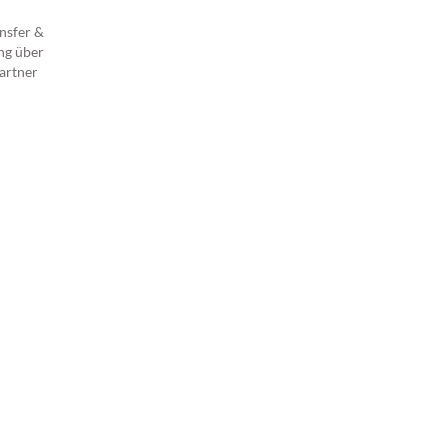
nsfer &
ng über
artner