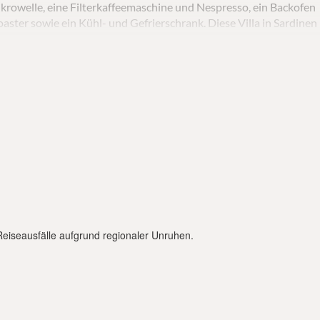
ikrowelle, eine Filterkaffeemaschine und Nespresso, ein Backofen
oaster sowie ein Kühl- und Gefrierschrank. Diese Villa in Sardinen
eien mit Lounge-Sitz- und Essmöbeln, einem elektrischen Grill
e Ferienvilla Sardines verfügt über ein Doppelzimmer mit Kingsiz
 und einen Safe für Wertsachen. Bademäntel, Handtücher und
stellt. Der Reinigungsservice alle 3 Tage sorgt für einen
In der Ferienvilla stehen den Gästen auch Annehmlichkeiten zur
tt, eine Waschmaschine und ein Trockner. Gäste, die die Sardines
rhalten bei der Ankunft ein Willkommenspaket. Es wird alles getan
 bereiten!
 Reiseausfälle aufgrund regionaler Unruhen.