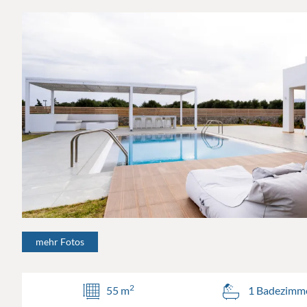
mehr Fotos
2
55 m
1 Badezimm