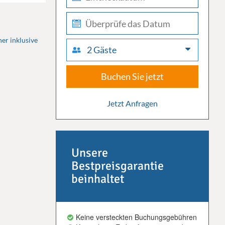
in
check-
out
er inklusive
2 Gäste
Buchen Sie jetzt
Jetzt Anfragen
Unsere
Bestpreisgarantie
beinhaltet
Keine versteckten Buchungsgebühren