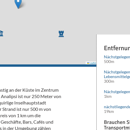
Entfernu
Nächstgelegen
500m
Leaflet
|
©
Mapbox
©
OpenStreetMap
cont
Nächstgelege
Lebensmittelg
300m
nstig an der Küste im Zentrum
Nächstgelegen
 Analipsi ist nur 250 Meter von
1km
quirlige Inselhauptstadt
nächstliegend
r Strand ist nur 500 m von
19km
reis von 1 km um die
Geschäfte, Bars, Cafés und
Brauchen Si
Transportmi
ts in der Umgebung zählen