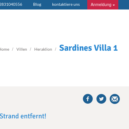
Anmeldung
 2831040556
Blog
kontaktiere uns
Sardines Villa 1
Home
Villen
Heraklion
share
this
villa
on
facebook
Strand entfernt!