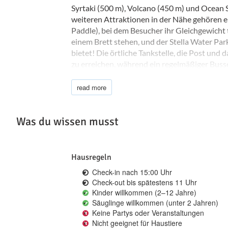
Syrtaki (500 m), Volcano (450 m) und Ocean 
weiteren Attraktionen in der Nähe gehören e
Paddle), bei dem Besucher ihr Gleichgewicht 
einem Brett stehen, und der Stella Water Park
bietet! Die örtliche Tankstelle, die Post und 
zu erreichen, während ein regelmäßiger Buss
Besucher gleichermaßen sorgt.
read more
Was du wissen musst
Hausregeln
Check-in nach 15:00 Uhr
Check-out bis spätestens 11 Uhr
Kinder willkommen (2–12 Jahre)
Säuglinge willkommen (unter 2 Jahren)
Keine Partys oder Veranstaltungen
Nicht geeignet für Haustiere