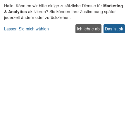
Cookie-Richtlinie
Hallo! Könnten wir bitte einige zusätzliche Dienste für
Marketing
Datenschutz-Bestimmungen
& Analytics
aktivieren? Sie können Ihre Zustimmung später
jederzeit ändern oder zurückziehen.
Erkunden
Lassen Sie mich wählen
Ich lehne ab
Das ist ok
Aktionspreis Villen
Traditionelle Villen
Haustierfreundliche villen auf Kreta
Villen für Hochzeiten und Veranstaltungen auf Kreta
Villen mit beheiztem Pool auf Kreta
Familienfreundliche Villen auf Kreta
Strandvillen mit privatem Pool
Luxus und Premium Villen auf Kreta
Nehmen Sie Kontakt auf
Contact us
Support