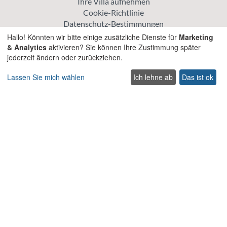
Ihre Villa aufnehmen
Cookie-Richtlinie
Datenschutz-Bestimmungen
Hallo! Könnten wir bitte einige zusätzliche Dienste für
Marketing
Erkunden
& Analytics
aktivieren? Sie können Ihre Zustimmung später
jederzeit ändern oder zurückziehen.
Aktionspreis Villen
Traditionelle Villen
Lassen Sie mich wählen
Ich lehne ab
Das ist ok
Haustierfreundliche villen auf Kreta
Villen für Hochzeiten und Veranstaltungen auf Kreta
Villen mit beheiztem Pool auf Kreta
Familienfreundliche Villen auf Kreta
Strandvillen mit privatem Pool
Luxus und Premium Villen auf Kreta
Nehmen Sie Kontakt auf
Contact us
Support