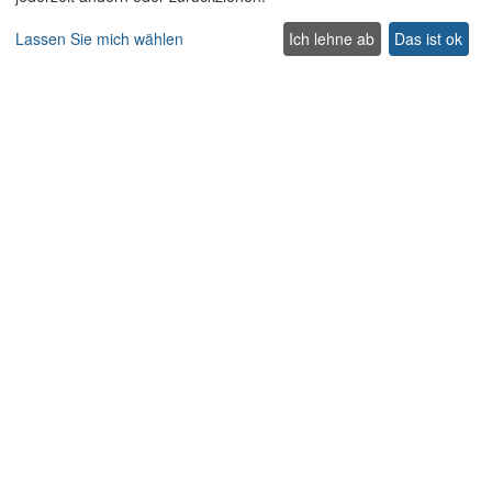
Traditionelle Villen
Lassen Sie mich wählen
Ich lehne ab
Das ist ok
Haustierfreundliche villen auf Kreta
Villen für Hochzeiten und Veranstaltungen auf Kreta
Villen mit beheiztem Pool auf Kreta
Familienfreundliche Villen auf Kreta
Strandvillen mit privatem Pool
Luxus und Premium Villen auf Kreta
Nehmen Sie Kontakt auf
Contact us
Support
+302831040556
Lasithiou 1, Platanias
Rethymnon
Kreta 74100