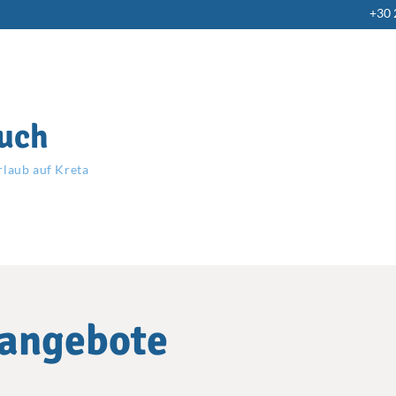
+30
uch
rlaub auf Kreta
nangebote