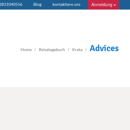
Anmeldung
 2831040556
Blog
kontaktiere uns
Advices
Home
Reisetagebuch
Kreta