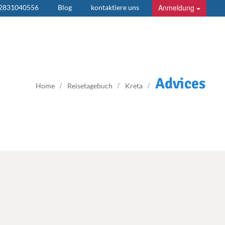
Anmeldung
 2831040556
Blog
kontaktiere uns
Advices
Home
Reisetagebuch
Kreta