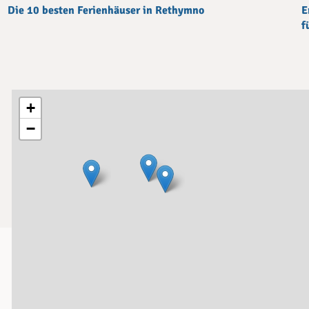
Die 10 besten Ferienhäuser in Rethymno
E
f
+
−