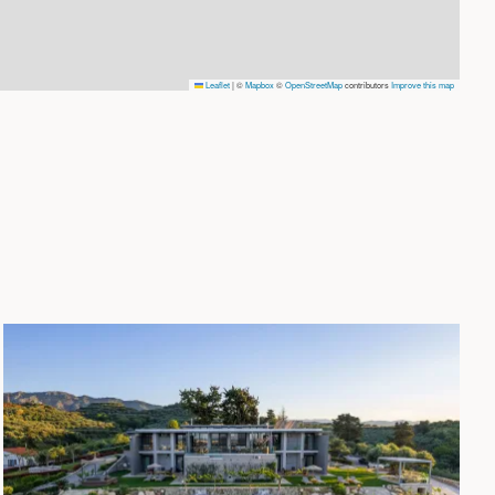
Leaflet
|
©
Mapbox
©
OpenStreetMap
contributors
Improve this map