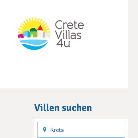
Villen suchen
checkin
checkout