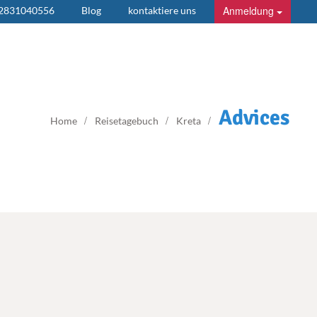
Anmeldung
 2831040556
Blog
kontaktiere uns
Advices
Home
Reisetagebuch
Kreta