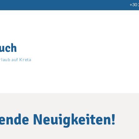
+30
uch
rlaub auf Kreta
bende Neuigkeiten!