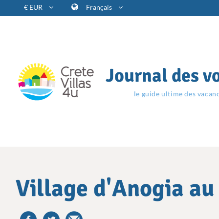
€ EUR
Français
Journal des v
le guide ultime des vacan
Village d'Anogia au 