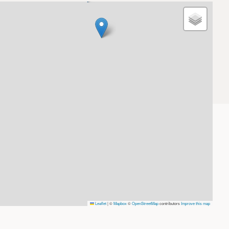
Leaflet
|
©
Mapbox
©
OpenStreetMap
contributors
Improve this map