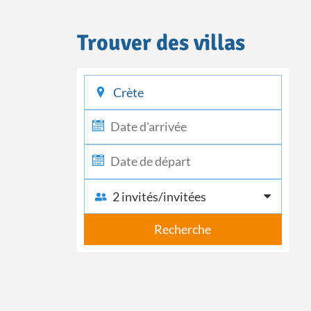
Trouver des villas
checkin
checkout
2 invités/invitées
Recherche