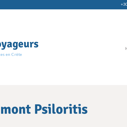
+3
oyageurs
ces en Crète
mont Psiloritis