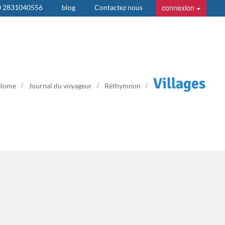
connexion
0 2831040556
blog
Contactez nous
Villages
Home
Journal du voyageur
Réthymnon