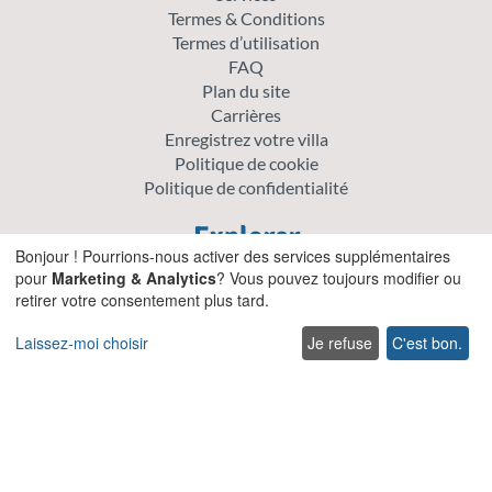
Termes & Conditions
Termes d’utilisation
FAQ
Plan du site
Carrières
Enregistrez votre villa
Politique de cookie
Politique de confidentialité
Explorer
Bonjour ! Pourrions-nous activer des services supplémentaires
Offre spéciale villas
pour
Marketing & Analytics
? Vous pouvez toujours modifier ou
retirer votre consentement plus tard.
Villas traditionnelles
Villas acceptant les animaux de compagnie en Crète
Laissez-moi choisir
Je refuse
C'est bon.
Villas pour Mariages et Événements en Crète
Villas avec piscines chauffées en Crète
Villas familiales en Crète
Villas en bord de mer avec piscine privée
Villas de Luxe et de Prestige en Crète