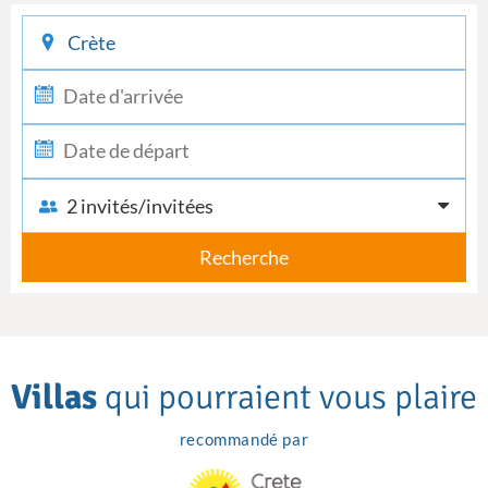
checkin
checkout
2 invités/invitées
Recherche
Villas
qui pourraient vous plaire
recommandé par