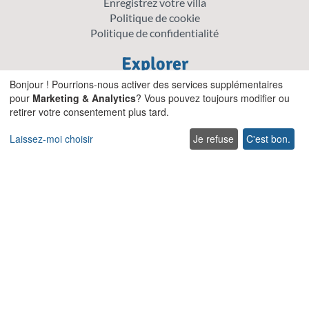
Enregistrez votre villa
Politique de cookie
Politique de confidentialité
Explorer
Bonjour ! Pourrions-nous activer des services supplémentaires
Offre spéciale villas
pour
Marketing & Analytics
? Vous pouvez toujours modifier ou
Villas traditionnelles
retirer votre consentement plus tard.
Villas acceptant les animaux de compagnie en Crète
Villas pour Mariages et Événements en Crète
Laissez-moi choisir
Je refuse
C'est bon.
Villas avec piscines chauffées en Crète
Villas familiales en Crète
Villas en bord de mer avec piscine privée
Villas de Luxe et de Prestige en Crète
Entrer en contact
Contact us
Support