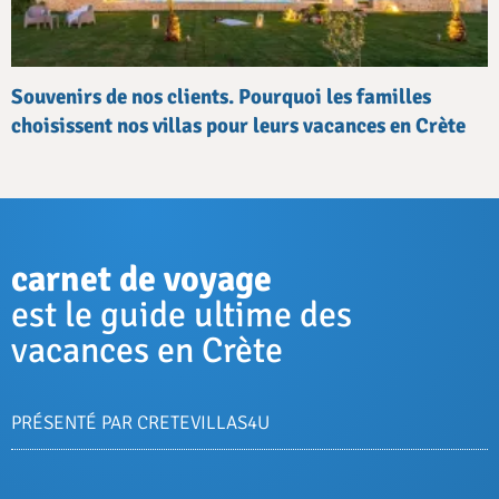
Souvenirs de nos clients. Pourquoi les familles
choisissent nos villas pour leurs vacances en Crète
carnet de voyage
est le guide ultime des
vacances en Crète
PRÉSENTÉ PAR CRETEVILLAS4U