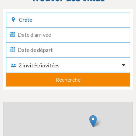
checkin
checkout
2 invités/invitées
Recherche