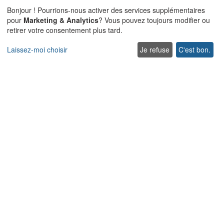
Bonjour ! Pourrions-nous activer des services supplémentaires
Explorer
pour
Marketing & Analytics
? Vous pouvez toujours modifier ou
retirer votre consentement plus tard.
Offre spéciale villas
Villas traditionnelles
Laissez-moi choisir
Je refuse
C'est bon.
Villas acceptant les animaux de compagnie en Crète
Villas pour Mariages et Événements en Crète
Villas avec piscines chauffées en Crète
Villas familiales en Crète
Villas en bord de mer avec piscine privée
Villas de Luxe et de Prestige en Crète
Entrer en contact
Contact us
Support
+302831040556