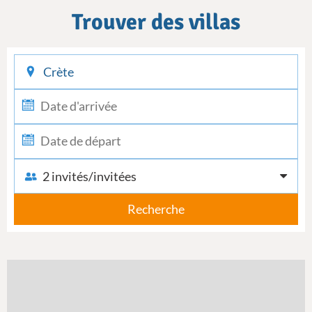
Trouver des villas
checkin
checkout
2 invités/invitées
Recherche