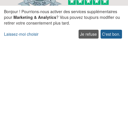
Bonjour ! Pourrions-nous activer des services supplémentaires
pour
Marketing & Analytics
? Vous pouvez toujours modifier ou
retirer votre consentement plus tard.
Laissez-moi choisir
Je refuse
C'est bon.
Société
À propos de nous
Blog
Services
Termes & Conditions
Termes d’utilisation
FAQ
Plan du site
Carrières
Enregistrez votre villa
Politique de cookie
Politique de confidentialité
Explorer