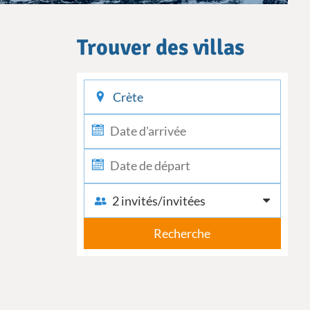
Trouver des villas
checkin
checkout
2 invités/invitées
Recherche