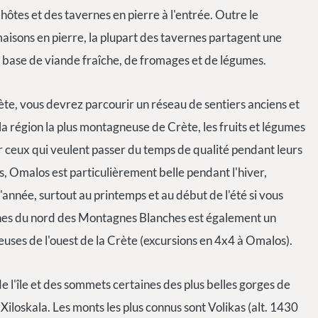
ôtes et des tavernes en pierre à l'entrée. Outre le
maisons en pierre, la plupart des tavernes partagent une
à base de viande fraîche, de fromages et de légumes.
te, vous devrez parcourir un réseau de sentiers anciens et
a région la plus montagneuse de Crète, les fruits et légumes
Pour ceux qui veulent passer du temps de qualité pendant leurs
 Omalos est particulièrement belle pendant l'hiver,
'année, surtout au printemps et au début de l'été si vous
lines du nord des Montagnes Blanches est également un
uses de l'ouest de la Crète (excursions en 4x4 à Omalos).
de l'île et des sommets certaines des plus belles gorges de
 Xiloskala. Les monts les plus connus sont Volikas (alt. 1430