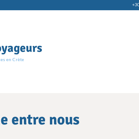
+3
oyageurs
ces en Crète
e entre nous