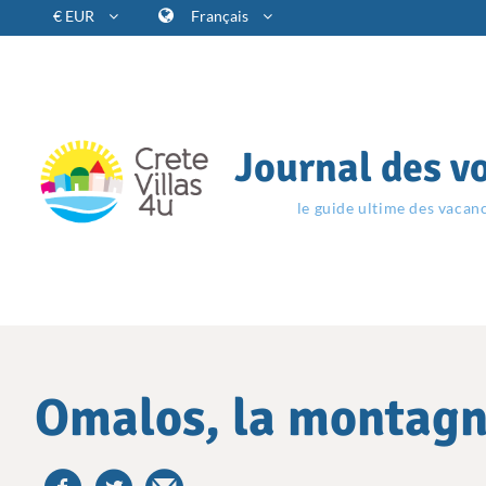
€ EUR
Français
Journal des v
le guide ultime des vacan
Omalos, la montagn