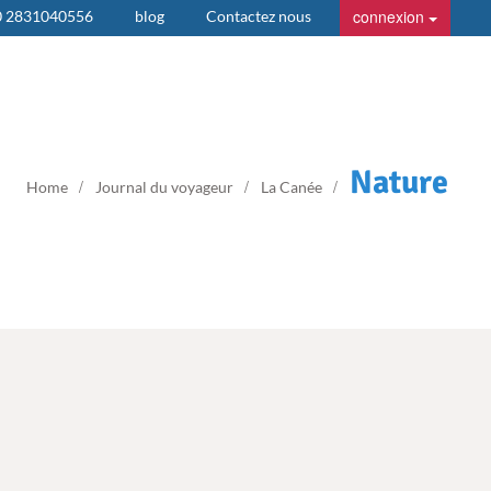
connexion
0 2831040556
blog
Contactez nous
Nature
Home
Journal du voyageur
La Canée