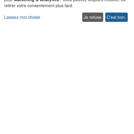
retirer votre consentement plus tard.
Explorer
Laissez-moi choisir
Je refuse
C'est bon.
Offre spéciale villas
Villas traditionnelles
Villas acceptant les animaux de compagnie en Crète
Villas pour Mariages et Événements en Crète
Villas avec piscines chauffées en Crète
Villas familiales en Crète
Villas en bord de mer avec piscine privée
Villas de Luxe et de Prestige en Crète
Entrer en contact
Contact us
Support
+302831040556