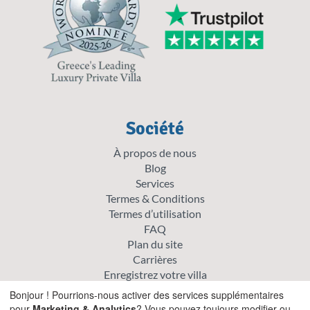
Société
À propos de nous
Blog
Services
Termes & Conditions
Termes d’utilisation
FAQ
Plan du site
Carrières
Enregistrez votre villa
Politique de cookie
Bonjour ! Pourrions-nous activer des services supplémentaires
Politique de confidentialité
pour
Marketing & Analytics
? Vous pouvez toujours modifier ou