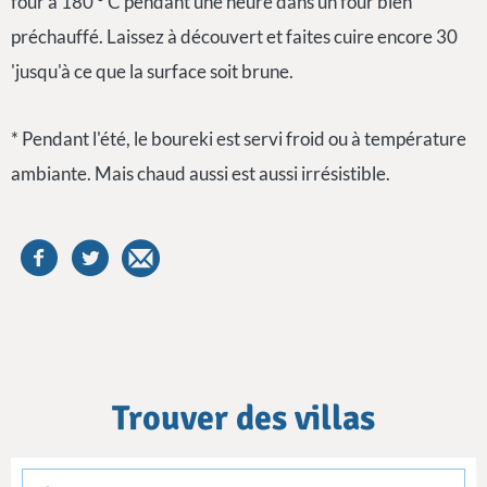
four à 180 ° C pendant une heure dans un four bien
préchauffé. Laissez à découvert et faites cuire encore 30
'jusqu'à ce que la surface soit brune.
* Pendant l'été, le boureki est servi froid ou à température
ambiante. Mais chaud aussi est aussi irrésistible.
Trouver des villas
checkin
checkout