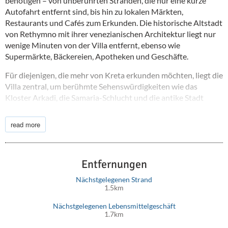
benötigen – von unberührten Stränden, die nur eine kurze
Autofahrt entfernt sind, bis hin zu lokalen Märkten,
Restaurants und Cafés zum Erkunden. Die historische Altstadt
von Rethymno mit ihrer venezianischen Architektur liegt nur
wenige Minuten von der Villa entfernt, ebenso wie
Supermärkte, Bäckereien, Apotheken und Geschäfte.
Für diejenigen, die mehr von Kreta erkunden möchten, liegt die
Villa zentral, um berühmte Sehenswürdigkeiten wie das
Kloster Arkadi, die Samaria-Schlucht und die antike Stadt
Eleutherna leicht zu erreichen. Der nächstgelegene
internationale Flughafen ist der Flughafen Heraklion, etwa 75
read more
Minuten Autofahrt entfernt, während sich das nächste
Allgemeinkrankenhaus in Rethymno befindet, was allen
Gästen ein beruhigendes Gefühl von Sicherheit vermittelt.
Entfernungen
Nächstgelegenen Strand
1.5km
Nächstgelegenen Lebensmittelgeschäft
1.7km