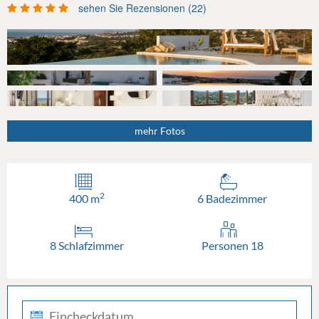
sehen Sie Rezensionen (22)
mehr Fotos
2
400 m
6 Badezimmer
8 Schlafzimmer
Personen 18
check-