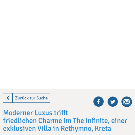
share
this
Zurück zur Suche
villa
on
Moderner Luxus trifft
facebook
friedlichen Charme im The Infinite, einer
exklusiven Villa in Rethymno, Kreta