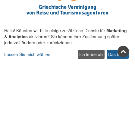
Griechische Vereinigung
von Reise und Tourismusagenturen
Hallo! Könnten wir bitte einige zusätzliche Dienste für
Marketing
& Analytics
aktivieren? Sie können Ihre Zustimmung später
jederzeit ändern oder zurückziehen.
Lassen Sie mich wählen
Ich lehne ab
Das ist ok
Airbnb Community Leader auf
Kreta und ALLEN Ägäischen
Inseln
Treten Sie uns in den sozialen
Netzwerken bei