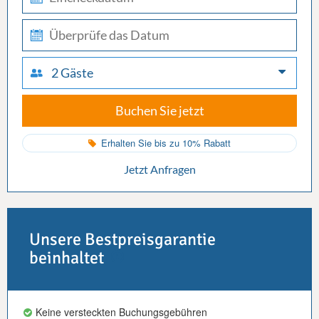
in
check-
out
2 Gäste
Buchen Sie jetzt
Erhalten Sie bis zu 10% Rabatt
Jetzt Anfragen
Unsere Bestpreisgarantie
beinhaltet
Keine versteckten Buchungsgebühren