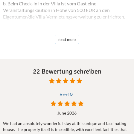
b. Beim Check-in in der Villa ist vom Gast eine
Veranstaltungskaution in Höhe von 500 EUR an den
Eigentümer/die Villa-Vermietungsverwaltung zu entrichten.
c. Die Veranstaltungskaution wird innerhalb von 7 Tagen nach
der Veranstaltung/Party abzüglich aller Kosten
read more
zurückerstattet, die durch Schäden, übermäßige Reinigung
oder Verstöße gegen die in dieser Vereinbarung dargelegten
Bedingungen und Richtlinien entstanden sind.
Verpflichtungen des Veranstaltungsortes:
22 Bewertung schreiben
Der Eigentümer des Veranstaltungsortes muss am Tag vor der
Veranstaltung eine Person zur Verfügung stellen, die bei den
Installationsarbeiten hilft, und am Tag nach der Veranstaltung
Astri M.
eine Reinigungskraft, die das Außengelände und die
Poolbereiche aufräumt.
June 2026
We had an absolutely wonderful stay at this unique and fascinating
house. The property itself is incredible, with excellent facilities that