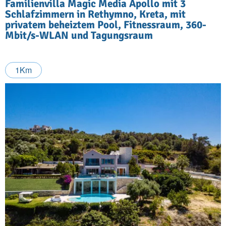
Familienvilla Magic Media Apollo mit 3
Schlafzimmern in Rethymno, Kreta, mit
privatem beheiztem Pool, Fitnessraum, 360-
Mbit/s-WLAN und Tagungsraum
1Km