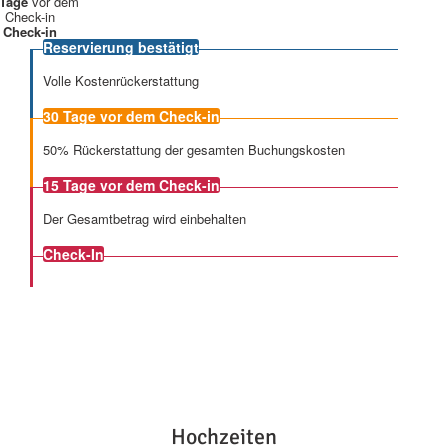
 Tage
vor dem
Check-in
Check-in
Reservierung bestätigt
Volle Kostenrückerstattung
30 Tage
vor dem Check-in
50% Rückerstattung der gesamten Buchungskosten
15 Tage
vor dem Check-in
Der Gesamtbetrag wird einbehalten
Check-In
Hochzeiten