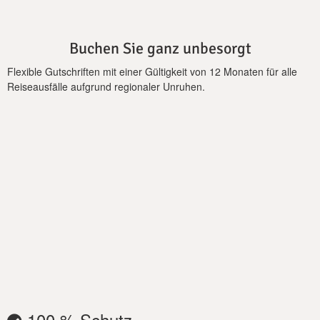
Entspannen und Zusammensein einladen. Das Wohnzimmer
im Erdgeschoss ist mit komfortablen Sitzgelegenheiten, einem
eingebauten Kamin und einem 43-Zoll-HDTV mit SAT-TV für
Buchen Sie ganz unbesorgt
Unterhaltung ausgestattet.
Flexible Gutschriften mit einer Gültigkeit von 12 Monaten für alle
Im ersten Stock bietet das zweite Wohnzimmer eine intimere
Reiseausfälle aufgrund regionaler Unruhen.
Atmosphäre mit atemberaubendem Blick auf die umliegende
Landschaft. Die Villa verfügt außerdem über zwei voll
ausgestattete Küchen, jeweils eine auf jeder Etage, mit
modernen Geräten, darunter ein Herd, Backofen,
Geschirrspüler, Kühlschrank, Gefrierschrank, Toaster und
Kaffeemaschinen. Ein Willkommenspaket erwartet Sie bei
Ihrer Ankunft, und mit regelmäßigen Reinigungs- und
Wäscheservices alle 3-4 Tage können Sie sich sorglos
entspannen.
Die acht stilvoll eingerichteten Schlafzimmer der Villa vereinen
Komfort und Eleganz. Zur Ausstattung gehören ein
Schlafzimmer mit Kingsize-Bett, ein Schlafzimmer mit
Queensize-Bett, fünf Schlafzimmer mit Doppelbetten und ein
Zweibettzimmer mit zwei Einzelbetten. Alle Schlafzimmer sind
100 % Schutz