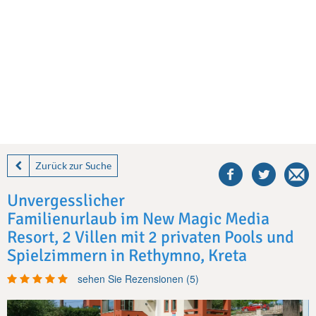
share
this
Zurück zur Suche
villa
on
Unvergesslicher
facebook
Familienurlaub im New Magic Media
Resort, 2 Villen mit 2 privaten Pools und
Spielzimmern in Rethymno, Kreta
sehen Sie Rezensionen (5)