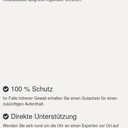
und sogar einen Basketballkorb. Im Innenbereich erwarten Sie
eine Gaming-Lounge, schnelles WLAN, ein Fitnessraum und
alle wichtigen modernen Geräte, darunter Waschmaschinen
und Geschirrspüler.
WICHTIGER HINWEIS
Eines der Becken kann gegen Aufpreis beheizt werden. Bitte
reservieren Sie hierfür mindestens 3 Tage im Voraus. Beachten
Sie, dass die Wassertemperatur im beheizten Becken um ca. 5
Grad Celsius über der Umgebungstemperatur liegt.
100 % Schutz
Im Falle höherer Gewalt erhalten Sie einen Gutschein für einen
zukünftigen Aufenthalt.
Direkte Unterstützung
Wenden Sie sich rund um die Uhr an einen Experten vor Ort auf