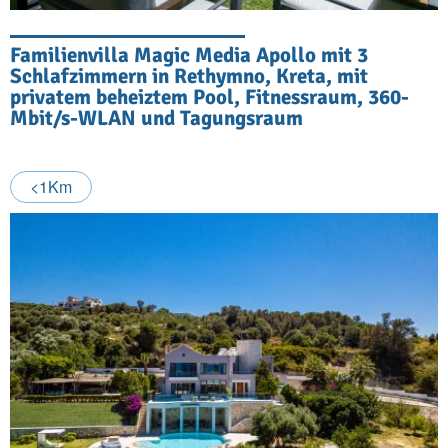
Familienvilla Magic Media Apollo mit 3
Schlafzimmern in Rethymno, Kreta, mit
privatem beheiztem Pool, Fitnessraum, 360-
Mbit/s-WLAN und Tagungsraum
<1Km