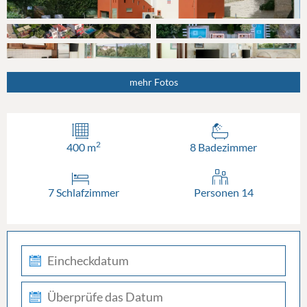
mehr Fotos
2
400 m
8 Badezimmer
7 Schlafzimmer
Personen 14
check-
in
check-
out