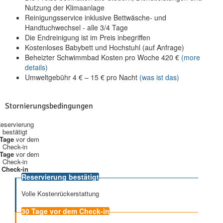
Nutzung der Klimaanlage
Reinigungsservice inklusive Bettwäsche- und
Handtuchwechsel - alle 3/4 Tage
Die Endreinigung ist im Preis inbegriffen
Kostenloses Babybett und Hochstuhl (auf Anfrage)
Beheizter Schwimmbad Kosten pro Woche
420
€
(more
details)
Umweltgebühr
4
€
–
15
€
pro Nacht
(was ist das)
Stornierungsbedingungen
eservierung
bestätigt
 Tage
vor dem
Check-in
 Tage
vor dem
Check-in
Check-in
Reservierung bestätigt
Volle Kostenrückerstattung
30 Tage
vor dem Check-in