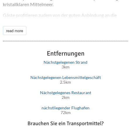
kristallklaren Mittelmeer.
Gäste profitieren zudem von der guten Anbindung an die
nahegelegenen Verkehrsverbindungen, darunter die
internationalen Flughäfen Heraklion (ca. 80 km entfernt) und
read more
Chania (ca. 70 km). Dies macht das Resort zur idealen Wahl für
alle, die einen rundum gelungenen Kreta-Urlaub erleben
möchten.
Entfernungen
Nächstgelegenen Strand
3km
Nächstgelegenen Lebensmittelgeschäft
2.5km
Nächstgelegenes Restaurant
2km
nächstliegender Flughafen
72km
Brauchen Sie ein Transportmittel?