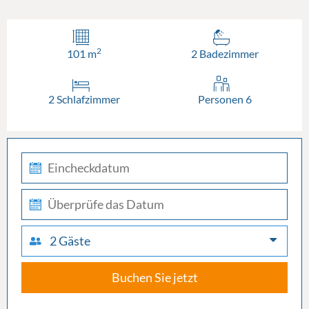
2
101 m
2 Badezimmer
2 Schlafzimmer
Personen 6
check-
in
check-
out
2 Gäste
Buchen Sie jetzt