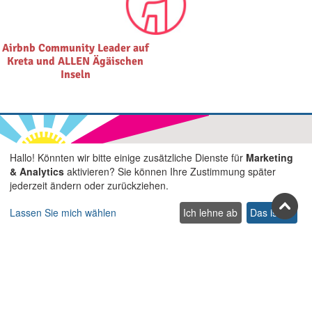
Airbnb Community Leader auf
Kreta und ALLEN Ägäischen
Inseln
Hallo! Könnten wir bitte einige zusätzliche Dienste für
Marketing
Treten Sie uns in den sozialen
& Analytics
aktivieren? Sie können Ihre Zustimmung später
jederzeit ändern oder zurückziehen.
Netzwerken bei
Lassen Sie mich wählen
Ich lehne ab
Das ist ok
Facebook
Youtube
Pinterest
Twitter
Instagra
TikTok
Abonnieren Sie unseren Newsletter
Abonnieren