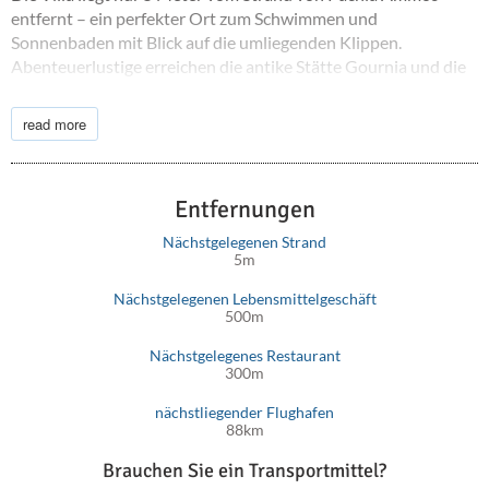
entfernt – ein perfekter Ort zum Schwimmen und
Sonnenbaden mit Blick auf die umliegenden Klippen.
Abenteuerlustige erreichen die antike Stätte Gournia und die
spektakuläre Richtis-Schlucht bequem. Der internationale
Flughafen Heraklion ist etwa 90 Autominuten entfernt und
read more
verbindet Sie bequem mit diesem Küstenparadies.
Verpassen Sie nicht die Gelegenheit, den Zauber Kretas in der
Almyriki Villa zu erleben. Buchen Sie noch heute Ihren
Entfernungen
unvergesslichen Aufenthalt.
Nächstgelegenen Strand
5m
Nächstgelegenen Lebensmittelgeschäft
500m
Nächstgelegenes Restaurant
300m
nächstliegender Flughafen
88km
Brauchen Sie ein Transportmittel?