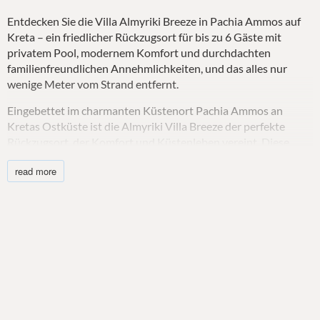
Entdecken Sie die Villa Almyriki Breeze in Pachia Ammos auf
Kreta – ein friedlicher Rückzugsort für bis zu 6 Gäste mit
privatem Pool, modernem Komfort und durchdachten
familienfreundlichen Annehmlichkeiten, und das alles nur
wenige Meter vom Strand entfernt.
Eingebettet im charmanten Küstenort Pachia Ammos an
Kretas Ostküste ist die Almyriki Villa Breeze der perfekte
Rückzugsort, der Komfort und Küstenleben vereint. Diese
Villa eignet sich perfekt für Familien, Paare oder Freunde, die
read more
einen ruhigen Urlaub nur wenige Minuten vom kristallklaren
Wasser der Ägäis entfernt suchen.
Das Erdgeschoss wurde zum Entspannen konzipiert und
empfängt Sie in einem lichtdurchfluteten Wohnbereich mit
bequemen Sitzgelegenheiten, Klimaanlage und einem HD-
Flachbildfernseher – ideal zum Entspannen nach einem Tag am
Strand. Der offene Grundriss umfasst einen Essbereich und
eine voll ausgestattete Küche mit allen modernen
Annehmlichkeiten: Herd, Backofen, Geschirrspüler,