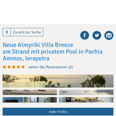
share
this
Zurück zur Suche
villa
on
Neue Almyriki Villa Breeze
facebook
am Strand mit privatem Pool in Pachia
Ammos, Ierapetra
sehen Sie Rezensionen (2)
mehr Fotos