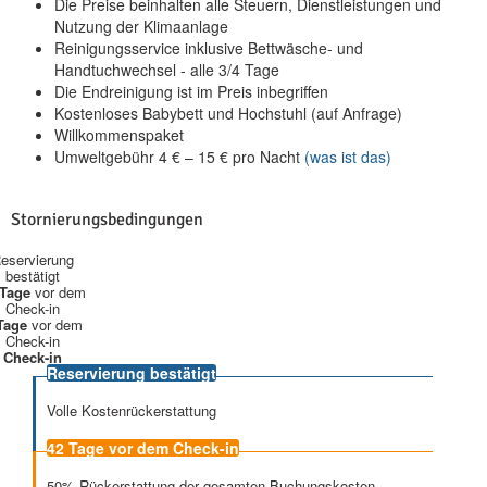
Die Preise beinhalten alle Steuern, Dienstleistungen und
Nutzung der Klimaanlage
Reinigungsservice inklusive Bettwäsche- und
Handtuchwechsel - alle 3/4 Tage
Die Endreinigung ist im Preis inbegriffen
Kostenloses Babybett und Hochstuhl (auf Anfrage)
Willkommenspaket
Umweltgebühr
4
€
–
15
€
pro Nacht
(was ist das)
Stornierungsbedingungen
eservierung
bestätigt
 Tage
vor dem
Check-in
Tage
vor dem
Check-in
Check-in
Reservierung bestätigt
Volle Kostenrückerstattung
42 Tage
vor dem Check-in
50% Rückerstattung der gesamten Buchungskosten