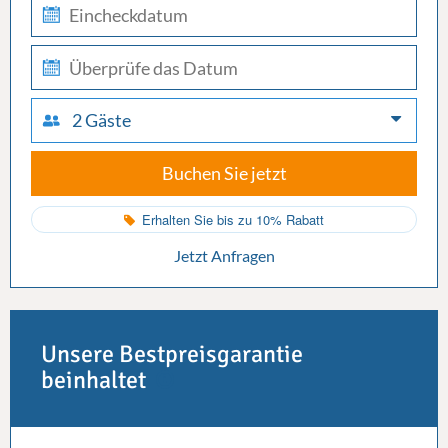
check-
in
check-
out
2 Gäste
Buchen Sie jetzt
Erhalten Sie bis zu 10% Rabatt
Jetzt Anfragen
Unsere Bestpreisgarantie
beinhaltet