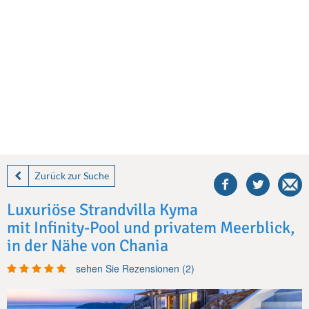
share
this
Zurück zur Suche
villa
on
Luxuriöse Strandvilla Kyma
facebook
mit Infinity-Pool und privatem Meerblick,
in der Nähe von Chania
sehen Sie Rezensionen (2)