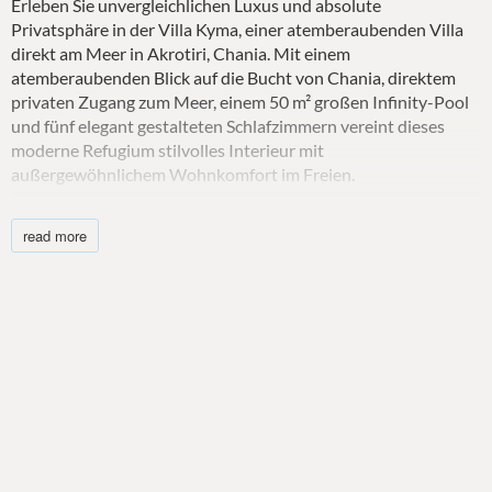
Erleben Sie unvergleichlichen Luxus und absolute
Privatsphäre in der Villa Kyma, einer atemberaubenden Villa
direkt am Meer in Akrotiri, Chania. Mit einem
atemberaubenden Blick auf die Bucht von Chania, direktem
privaten Zugang zum Meer, einem 50 m² großen Infinity-Pool
und fünf elegant gestalteten Schlafzimmern vereint dieses
moderne Refugium stilvolles Interieur mit
außergewöhnlichem Wohnkomfort im Freien.
Die luxuriöse Villa Kyma ist eine stilvolle und exklusive Villa in
read more
Akrotiri, Chania, mit atemberaubendem Blick auf die Bucht
von Chania von einer erhöhten Lage aus. Sie wurde entworfen,
um einen außergewöhnlichen Meerblick und absolute
Privatsphäre zu bieten und ist eine der wenigen Villen auf
Kreta mit direktem Zugang zum Meer über einen privaten
Pfad, der zur felsigen Küste führt.
Mit ihrer minimalistischen Architektur, der erstklassigen
Bauqualität und dem exklusiven Interieur wurde die Villa
Kyma kompromisslos gestaltet. Ursprünglich als persönliches
Traumhaus des Eigentümers – und nicht als Mietobjekt –