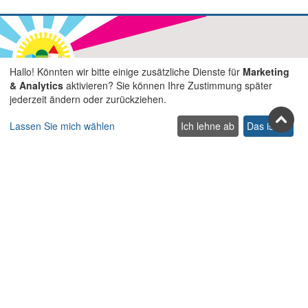
Treten Sie uns in den sozialen
Hallo! Könnten wir bitte einige zusätzliche Dienste für
Marketing
& Analytics
aktivieren? Sie können Ihre Zustimmung später
Netzwerken bei
jederzeit ändern oder zurückziehen.
Facebook
Youtube
Pinterest
Twitter
Instagra
TikTok
Lassen Sie mich wählen
Ich lehne ab
Das ist ok
Abonnieren Sie unseren Newsletter
Abonnieren