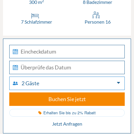
2
300 m
8 Badezimmer
7 Schlafzimmer
Personen 16
check-
in
check-
out
2 Gäste
Buchen Sie jetzt
Erhalten Sie bis zu 2% Rabatt
Jetzt Anfragen