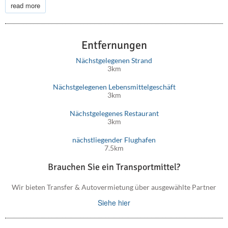
sicher, dass Sie Bestimmungen haben, da der Strand nicht
read more
organisiert ist. Um hier zu kommen folgen Sie der Straße im
Norden des Dorfes Kokkino Chorio bis zu Drepano Kap und
folgen Sie dann der Straße nach Faros. Nach ca. 700 m sehen
Entfernungen
Sie das Schild nach Koutalas. Von dort führt ein Feldweg direkt
zum Strand.
Nächstgelegenen Strand
3km
Nächstgelegenen Lebensmittelgeschäft
3km
Nächstgelegenes Restaurant
3km
nächstliegender Flughafen
7.5km
Brauchen Sie ein Transportmittel?
Wir bieten Transfer & Autovermietung über ausgewählte Partner
Siehe hier