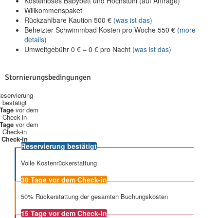
Kostenloses Babybett und Hochstuhl (auf Anfrage)
Willkommenspaket
Rückzahlbare Kaution
500
€
(was ist das)
Beheizter Schwimmbad Kosten pro Woche
550
€
(more
details)
Umweltgebühr
0
€
–
0
€
pro Nacht
(was ist das)
Stornierungsbedingungen
eservierung
bestätigt
 Tage
vor dem
Check-in
 Tage
vor dem
Check-in
Check-in
Reservierung bestätigt
Volle Kostenrückerstattung
30 Tage
vor dem Check-in
50% Rückerstattung der gesamten Buchungskosten
15 Tage
vor dem Check-in