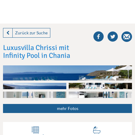
share
this
Zurück zur Suche
villa
on
Luxusvilla Chrissi mit
facebook
Infinity Pool in Chania
mehr Fotos