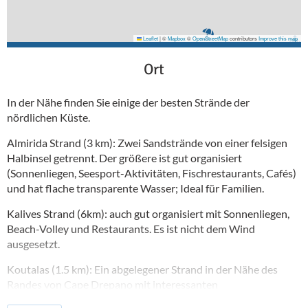
Leaflet
|
©
Mapbox
©
OpenStreetMap
contributors
Improve this map
Ort
In der Nähe finden Sie einige der besten Strände der
nördlichen Küste.
Almirida Strand (3 km): Zwei Sandstrände von einer felsigen
Halbinsel getrennt. Der größere ist gut organisiert
(Sonnenliegen, Seesport-Aktivitäten, Fischrestaurants, Cafés)
und hat flache transparente Wasser; Ideal für Familien.
Kalives Strand (6km): auch gut organisiert mit Sonnenliegen,
Beach-Volley und Restaurants. Es ist nicht dem Wind
ausgesetzt.
Koutalas (1.5 km): Ein abgelegener Strand in der Nähe des
Randes von Cape Drepano mit interessanten
Höhlenformationen wie dem eElephantsi Cavei. Stellen Sie