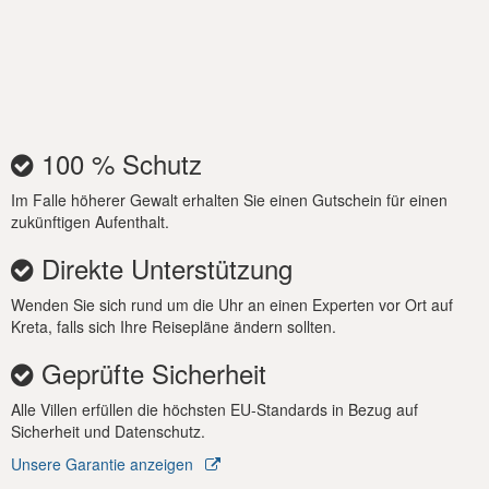
Woche möglich.
- Sowohl Pool als auch Whirlpool: 800 € / Aufenthalt für
Reservierungen bis zu 7 Nächte
- Bitte beachten Sie, dass die Poolheizung auf vorherige
Anfrage für den gesamten Aufenthalt genutzt werden kann
100 % Schutz
und mindestens eine Woche im Voraus angekündigt werden
muss.
Im Falle höherer Gewalt erhalten Sie einen Gutschein für einen
Winterzeit (November-März): Zentralheizung ist mit 300 €
zukünftigen Aufenthalt.
pro Woche erhältlich.
Direkte Unterstützung
Wenden Sie sich rund um die Uhr an einen Experten vor Ort auf
Kreta, falls sich Ihre Reisepläne ändern sollten.
Geprüfte Sicherheit
Alle Villen erfüllen die höchsten EU-Standards in Bezug auf
Sicherheit und Datenschutz.
Unsere Garantie anzeigen