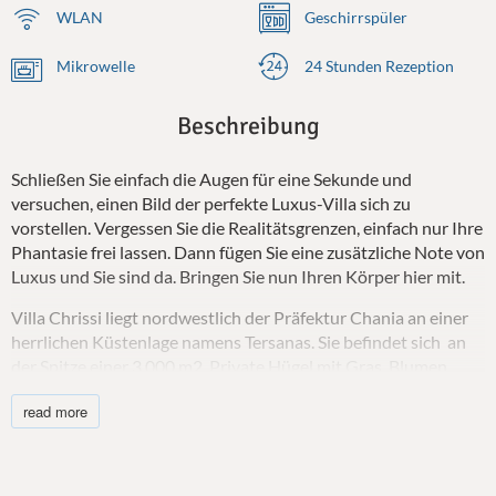
WLAN
Geschirrspüler
Mikrowelle
24 Stunden Rezeption
Beschreibung
Schließen Sie einfach die Augen für eine Sekunde und
versuchen, einen Bild der perfekte Luxus-Villa sich zu
vorstellen. Vergessen Sie die Realitätsgrenzen, einfach nur Ihre
Phantasie frei lassen. Dann fügen Sie eine zusätzliche Note von
Luxus und Sie sind da. Bringen Sie nun Ihren Körper hier mit.
Villa Chrissi liegt nordwestlich der Präfektur Chania an einer
herrlichen Küstenlage namens Tersanas. Sie befindet sich an
der Spitze einer 3.000 m2. Private Hügel mit Gras, Blumen,
Sträuchern, Kräutern und anderen einheimischen Pflanzen
read more
sind gepflanzt; Eine idyllische Lage.
Die Villa ist ca. 300 qm groß. und besteht aus sechs
Schlafzimmer, ein Fitnessraum mit eigenem Bad, eine große