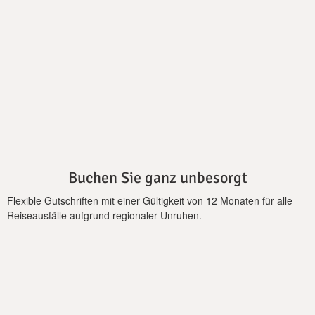
Küche und zwei Wohnzimmer. Jedes Zimmer der Villa verfügt
über einen Satelliten-, Plasma-TV, während das Wohnzimmer
in der Nähe der Küche und das im Erdgeschoss haben zwei 3D-
Fernseher.
Draußen gibt es einen schattigen Pavillon und einen Grillplatz.
Es gibt genügend Platz für fünf bis sechs Autos zu parken.
WLAN-Internetzugang ist kostenlos, während Sie auch ein
Handy mit einer griechischen Nummer für nationale Anrufe
erhalten. Sollten Sie besondere Wünsche haben, schicken Sie
uns einfach eine E-Mail.
Buchen Sie ganz unbesorgt
Flexible Gutschriften mit einer Gültigkeit von 12 Monaten für alle
Wichtiger Hinweis:
Reiseausfälle aufgrund regionaler Unruhen.
-Nur beheizter Pool ist auf Anfrage gegen Aufpreis von 550 €
pro Woche möglich.
-Jacuzzi ist nur auf Anfrage gegen Aufpreis von 250 € pro