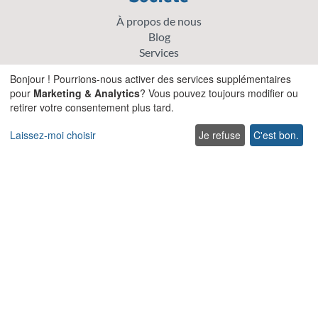
À propos de nous
Blog
Services
Termes & Conditions
Bonjour ! Pourrions-nous activer des services supplémentaires
Termes d’utilisation
pour
Marketing & Analytics
? Vous pouvez toujours modifier ou
FAQ
retirer votre consentement plus tard.
Plan du site
Carrières
Laissez-moi choisir
Je refuse
C'est bon.
Enregistrez votre villa
Politique de cookie
Politique de confidentialité
Explorer
Offre spéciale villas
Villas traditionnelles
Villas acceptant les animaux de compagnie en Crète
Villas pour Mariages et Événements en Crète
Villas avec piscines chauffées en Crète
Villas familiales en Crète