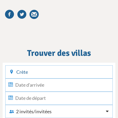
Trouver des villas
checkin
checkout
2 invités/invitées