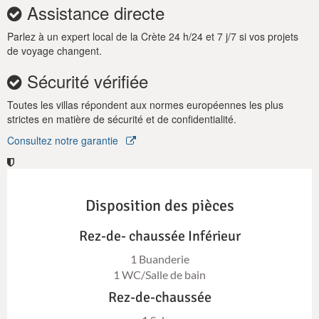
Assistance directe
De plus, Kokomo Villas a installé des panneaux solaires afin de
couvrir une partie des besoins énergétiques de la propriété.
Parlez à un expert local de la Crète 24 h/24 et 7 j/7 si vos projets
de voyage changent.
Réservez dès maintenant vos vacances de rêve à la Villa Gaia
en Crète et laissez-vous séduire par son élégance et son
Sécurité vérifiée
charme dans une vague de bonheur grec !
Toutes les villas répondent aux normes européennes les plus
AVIS IMPORTANT :
strictes en matière de sécurité et de confidentialité.
Cette propriété ne convient pas aux enfants âgés de 2 à 7 ans,
Consultez notre garantie
en raison de la présence d’une piscine à débordement et de
certaines zones non sécurisées.
Disposition des pièces
Rez-de- chaussée Inférieur
1 Buanderie
1 WC/Salle de bain
Rez-de-chaussée