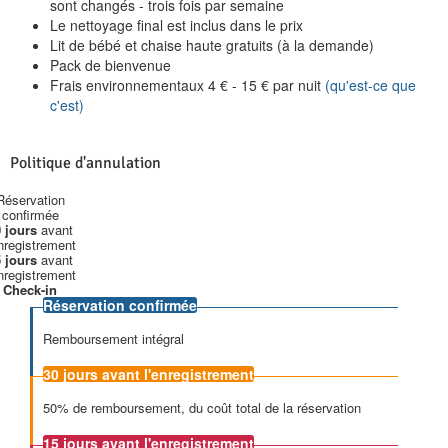
sont changés - trois fois par semaine
Le nettoyage final est inclus dans le prix
Lit de bébé et chaise haute gratuits (à la demande)
Pack de bienvenue
Frais environnementaux
4
€
-
15
€
par nuit
(qu'est-ce que
c'est)
Politique d'annulation
Réservation
confirmée
 jours
avant
enregistrement
 jours
avant
enregistrement
Check-in
Réservation confirmée
Remboursement intégral
30 jours
avant l'enregistrement
50% de remboursement, du coût total de la réservation
15 jours
avant l'enregistrement