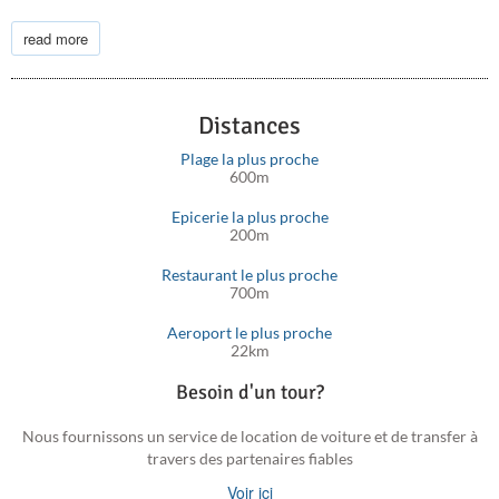
L'hôpital le plus proche est l'hôpital universitaire d'Héraklion
read more
(20 km) et il y a des commodités, notamment des magasins, des
boulangeries et des pharmacies à Agia Pelagia (2,9 km).
Distances
Plage la plus proche
600m
Epicerie la plus proche
200m
Restaurant le plus proche
700m
Aeroport le plus proche
22km
Besoin d'un tour?
Nous fournissons un service de location de voiture et de transfer à
travers des partenaires fiables
Voir ici