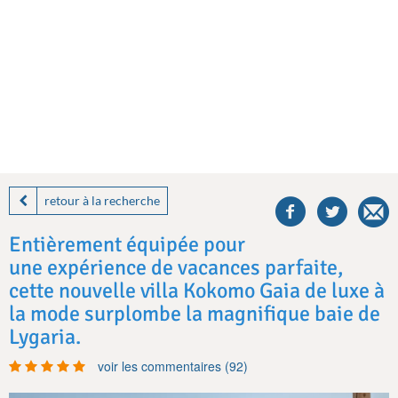
share
this
retour à la recherche
villa
on
Entièrement équipée pour
facebook
une expérience de vacances parfaite,
cette nouvelle villa Kokomo Gaia de luxe à
la mode surplombe la magnifique baie de
Lygaria.
voir les commentaires (92)