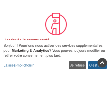
Leader de la communauté
Airbnb en Crète et dans
Bonjour ! Pourrions-nous activer des services supplémentaires
TOUTES les îles de la mer Égée
pour
Marketing & Analytics
? Vous pouvez toujours modifier ou
retirer votre consentement plus tard.
Laissez-moi choisir
Je refuse
C'est bon.
Rejoignez-nous sur les réseaux
sociaux
Facebook
Youtube
Pinterest
Twitter
Instagra
TikTok