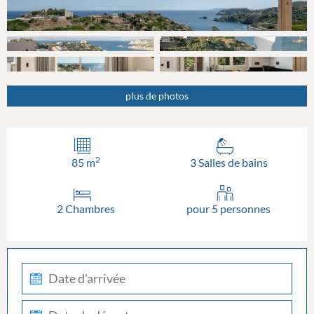
plus de photos
2
85 m
3 Salles de bains
2 Chambres
pour 5 personnes
check-
in
check-