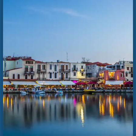
rencontre étonnante avec la préhistoire. Si
cela ne fait pas suffisamment d’adrénaline
pour la journée, faites un tour au
Cretaquarium
, fameux pour ses requins et
une abondance d’autres spécimens de la
vie marine. Le Cretaquarium héberge
quelques 2,500 organismes de la mer, dans
un des plus grands aquariums d’Europe.