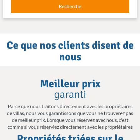
Recherche
Roi Minos.
Forgée dans la pierre
Il existe de nombreux vestiges en pierre à
Ce que nos clients disent de
visiter à Héraklion, rappelant les temps
nous
anciens et les occupants divers de la région.
Situé au port de la ville, le
Koulés
(aka
Why
Meilleur prix
Castello a Mare, qui signifie ‘Fort sur la
choose
garanti
Mer’) est une
formidable forteresse
us
construite par les Vénitiens au 16ème
Parce que nous traitons directement avec les propriétaires
siècle. Les fortifications d’Héraklion
de villas, nous vous garantissons que vous ne trouverez pas
de meilleur prix. Lorsque vous réservez avec nous, c'est
comprennent une série de murs et bastions
comme si vous réserviez directement avec les propriétaires
défensifs qui entourent la ville. Les murs
Propriétés triées sur le