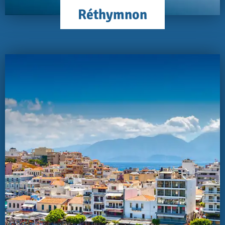
Réthymnon