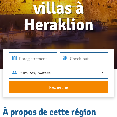
villas à
Heraklion
Check-
Check-
in
out
2 invités/invitées
Recherche
À propos de cette région