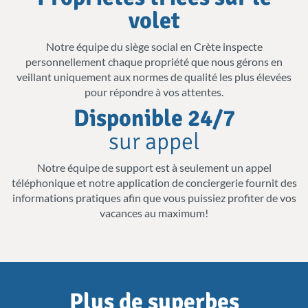
initiaux datent du Moyen Age et furent
volet
construits par les Vénitiens dans les années
Notre équipe du siège social en Crète inspecte
1600. Ces fortifications ont tenu le plus long
personnellement chaque propriété que nous gérons en
siège de l’histoire – ils ont défendu la ville
veillant uniquement aux normes de qualité les plus élevées
pour répondre à vos attentes.
contre les Ottomans pendant 21 ans.
Disponible 24/7
Héraklion finit par tomber en 1669. Héraklion
sur appel
est aussi le lieu de nombreuses sculptures,
statues et fontaines en pierre, un tribut de
Notre équipe de support est à seulement un appel
téléphonique et notre application de conciergerie fournit des
son héritage. Visitez
la statue du Soldat
informations pratiques afin que vous puissiez profiter de vos
Inconnu près du Musée
Archéologique
vacances au maximum!
d’Héraklion
, ou baladez-vous dans la ville
pour voir
le buste de Nikos Kazantzakis
,
commémorant le fameux auteur d’œuvres
Plus de superbes
telles que Zorba (1946). Enfin,
la fontaine