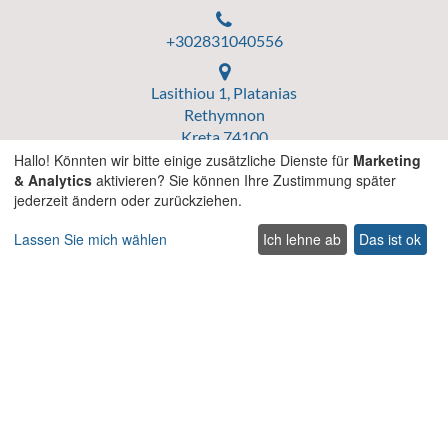
+302831040556
Lasithiou 1, Platanias
Rethymnon
Kreta 74100
Griechenland
Hallo! Könnten wir bitte einige zusätzliche Dienste für
Marketing
& Analytics
aktivieren? Sie können Ihre Zustimmung später
jederzeit ändern oder zurückziehen.
Lassen Sie mich wählen
Ich lehne ab
Das ist ok
Griechische nationale Tourismusorganisation
Griechische Registrierungsnummer
MHTE: 1041Ε60000112000
ΓΕΜΗ: 181466050000