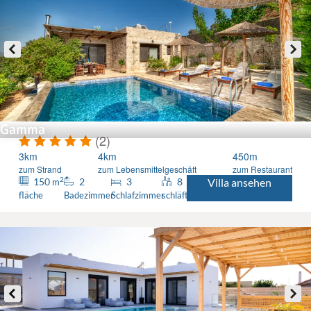
Gamma
(2)
3km
4km
450m
zum Strand
zum Lebensmittelgeschäft
zum Restaurant
2
150
2
3
8
Villa ansehen
m
fläche
Badezimmer
Schlafzimmer
schläft