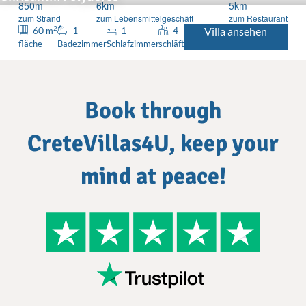
850m
6km
5km
zum Strand
zum Lebensmittelgeschäft
zum Restaurant
2
60
1
1
4
Villa ansehen
m
fläche
Badezimmer
Schlafzimmer
schläft
Book through
CreteVillas4U, keep your
mind at peace!