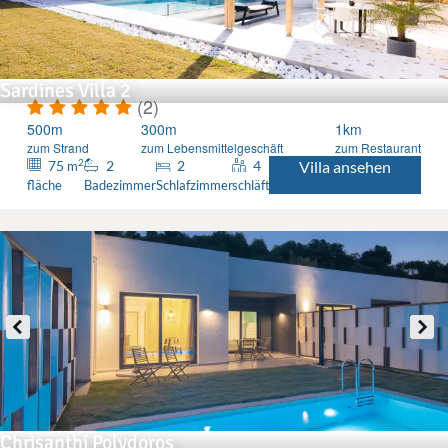
Sardines Villa 2
(2)
500m
300m
1km
zum Strand
zum Lebensmittelgeschäft
zum Restaurant
2
75
2
2
4
Villa ansehen
m
fläche
Badezimmer
Schlafzimmer
schläft
Chrisanthi Polydoros