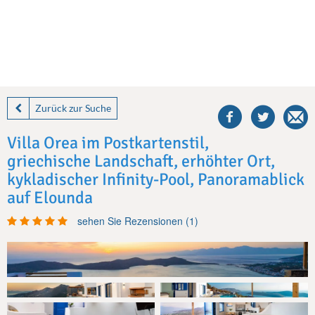
share
this
Zurück zur Suche
villa
on
Villa Orea im Postkartenstil,
facebook
griechische Landschaft, erhöhter Ort,
kykladischer Infinity-Pool, Panoramablick
auf Elounda
sehen Sie Rezensionen (1)