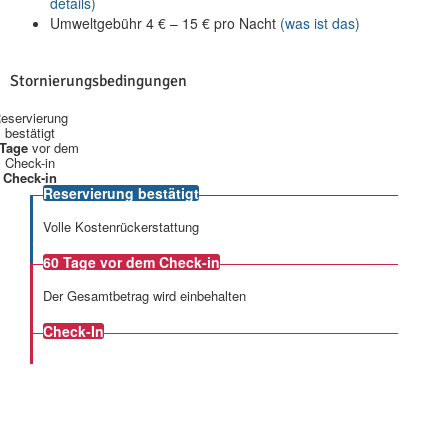
details)
Umweltgebühr
4
€
–
15
€
pro Nacht
(was ist das)
Stornierungsbedingungen
eservierung
bestätigt
 Tage
vor dem
Check-in
Check-in
Reservierung bestätigt
Volle Kostenrückerstattung
60 Tage
vor dem Check-in
Der Gesamtbetrag wird einbehalten
Check-In