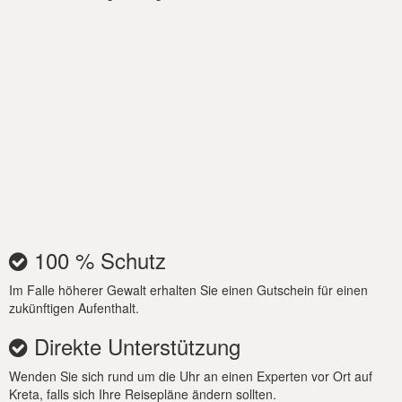
arbeiten. Entzünden Sie den Grill bei Sonnenuntergang für ein
Grillfest mit frischen Meeresfrüchten. Die Hauptpoolterrasse
verfügt nicht nur über einen eingebauten Grill, sondern auch
über eine Bar, sodass Sie Ihre Lieblingscocktails unter dem
Sternenhimmel zubereiten können.
Wichtiger Hinweis:
Beheizung des Schwimmbades 500 € pro Woche bei
Mindestnutzungsdauer 7 Tage. Der Pool ist nur von Oktober
bis Mai beheizt
100 % Schutz
Im Falle höherer Gewalt erhalten Sie einen Gutschein für einen
zukünftigen Aufenthalt.
Direkte Unterstützung
Wenden Sie sich rund um die Uhr an einen Experten vor Ort auf
Kreta, falls sich Ihre Reisepläne ändern sollten.