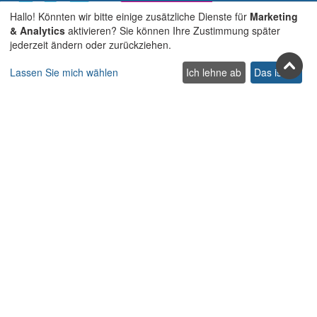
Hallo! Könnten wir bitte einige zusätzliche Dienste für
Marketing
& Analytics
aktivieren? Sie können Ihre Zustimmung später
jederzeit ändern oder zurückziehen.
Treten Sie uns in den sozialen
Lassen Sie mich wählen
Ich lehne ab
Das ist ok
Netzwerken bei
Facebook
Youtube
Pinterest
Twitter
Instagra
TikTok
Abonnieren Sie unseren Newsletter
Abonnieren