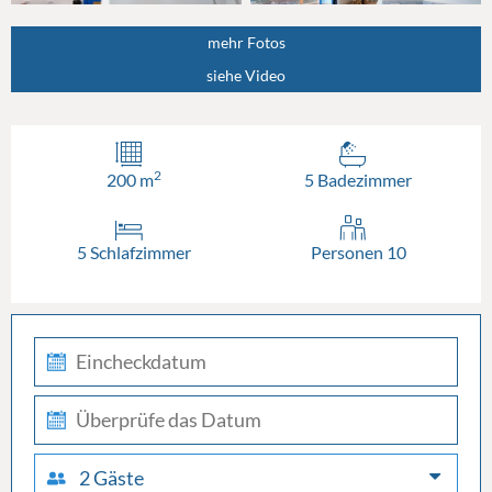
mehr Fotos
siehe Video
2
200 m
5 Badezimmer
5 Schlafzimmer
Personen 10
check-
in
check-
out
2 Gäste