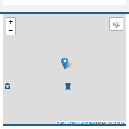
+
−
Leaflet
|
©
Mapbox
©
OpenStreetMap
contributors
Improve this map