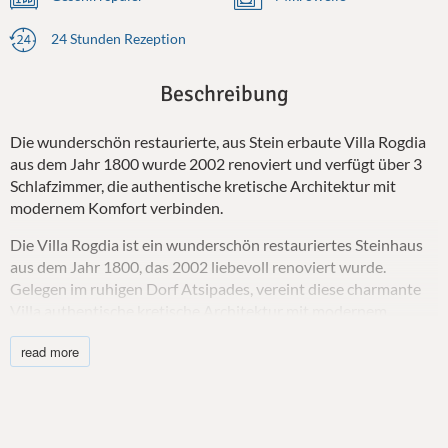
24 Stunden Rezeption
Beschreibung
Die wunderschön restaurierte, aus Stein erbaute Villa Rogdia
aus dem Jahr 1800 wurde 2002 renoviert und verfügt über 3
Schlafzimmer, die authentische kretische Architektur mit
modernem Komfort verbinden.
Die Villa Rogdia ist ein wunderschön restauriertes Steinhaus
aus dem Jahr 1800, das 2002 liebevoll renoviert wurde.
Gelegen im ruhigen Dorf Atsipades, vereint diese charmante
Villa authentische kretische Architektur mit modernem
Komfort und bietet Familien und kleinen Gruppen einen
read more
einladenden Rückzugsort. Inmitten malerischer Umgebung
und mit einer warmen, wohnlichen Atmosphäre bietet die Villa
Platz für bis zu sechs Gäste, mit der Möglichkeit einer
zusätzlichen Schlafgelegenheit im Wohnzimmer.