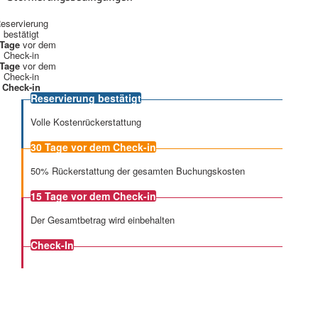
eservierung
bestätigt
 Tage
vor dem
Check-in
 Tage
vor dem
Check-in
Check-in
Reservierung bestätigt
Volle Kostenrückerstattung
30 Tage
vor dem Check-in
50% Rückerstattung der gesamten Buchungskosten
15 Tage
vor dem Check-in
Der Gesamtbetrag wird einbehalten
Check-In