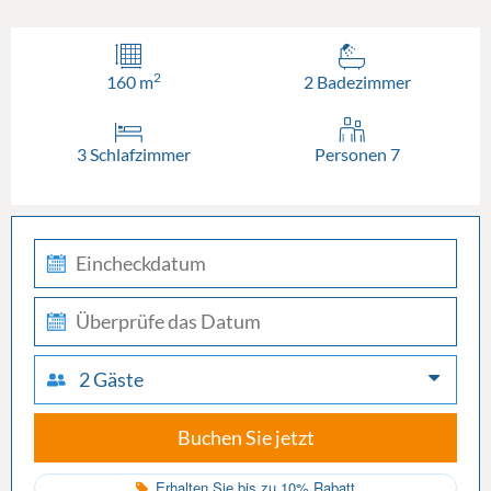
2
160 m
2 Badezimmer
3 Schlafzimmer
Personen 7
check-
in
check-
out
2 Gäste
Buchen Sie jetzt
Erhalten Sie bis zu 10% Rabatt