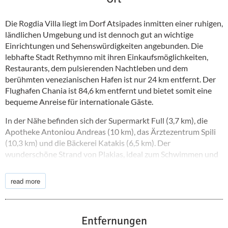
Die Rogdia Villa liegt im Dorf Atsipades inmitten einer ruhigen,
ländlichen Umgebung und ist dennoch gut an wichtige
Einrichtungen und Sehenswürdigkeiten angebunden. Die
lebhafte Stadt Rethymno mit ihren Einkaufsmöglichkeiten,
Restaurants, dem pulsierenden Nachtleben und dem
berühmten venezianischen Hafen ist nur 24 km entfernt. Der
Flughafen Chania ist 84,6 km entfernt und bietet somit eine
bequeme Anreise für internationale Gäste.
In der Nähe befinden sich der Supermarkt Full (3,7 km), die
Apotheke Antoniou Andreas (10 km), das Ärztezentrum Spili
(10,3 km) und die Bäckerei Katakis (6,5 km). Der
wunderschöne Strand von Plakias, ideal zum Schwimmen und
Sonnenbaden, ist nur 16 km entfernt. Hervorragende
Restaurants wie O Mylos tou Nikola (3,3 km), Cretan Aroma
read more
(4,1 km) und die Taverna Ifigenia (4 km) laden zum Genießen
der lokalen Küche ein. Die Region bietet zudem malerische
Wanderwege durch die Landschaft, traditionelle Dörfer und
Entfernungen
eine gute Anbindung an beliebte Ausflugsziele an der