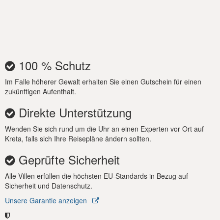
Die Villa Rogdia bietet im Außenbereich den perfekten
Rahmen, um das sonnige Klima Kretas zu genießen. Ein
privater Pool (6 x 3 m) mit Liegestühlen und Sonnenschirm
lädt zum Abkühlen ein, während die Außendusche nach dem
Schwimmen für Erfrischung sorgt. Ein eingebauter Grill und ein
100 % Schutz
Esstisch im Freien schaffen die ideale Atmosphäre für
Mahlzeiten unter freiem Himmel inmitten der Natur.
Im Falle höherer Gewalt erhalten Sie einen Gutschein für einen
Parkplätze stehen in der Nähe zur Verfügung.
zukünftigen Aufenthalt.
Direkte Unterstützung
Ob Sie Ruhe, Abenteuer oder einen Einblick in das
authentische kretische Leben suchen – die Villa Rogdia ist das
Wenden Sie sich rund um die Uhr an einen Experten vor Ort auf
ideale Reiseziel. Erkunden Sie traditionelle Bergdörfer,
Kreta, falls sich Ihre Reisepläne ändern sollten.
genießen Sie die lokale Küche in den nahegelegenen Tavernen
oder besuchen Sie die berühmten Strände und
Geprüfte Sicherheit
Sehenswürdigkeiten Südkretas – alles bequem von dieser
ruhigen und einladenden Villa aus erreichbar.
Alle Villen erfüllen die höchsten EU-Standards in Bezug auf
Sicherheit und Datenschutz.
Unsere Garantie anzeigen