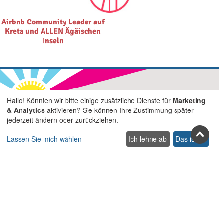
Airbnb Community Leader auf
Kreta und ALLEN Ägäischen
Inseln
Hallo! Könnten wir bitte einige zusätzliche Dienste für
Marketing
Treten Sie uns in den sozialen
& Analytics
aktivieren? Sie können Ihre Zustimmung später
jederzeit ändern oder zurückziehen.
Netzwerken bei
Lassen Sie mich wählen
Ich lehne ab
Das ist ok
Facebook
Youtube
Pinterest
Twitter
Instagra
TikTok
Abonnieren Sie unseren Newsletter
Abonnieren