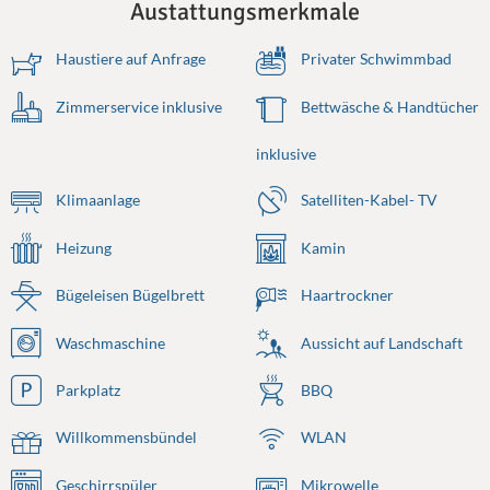
Austattungsmerkmale
Haustiere auf Anfrage
Privater Schwimmbad
Zimmerservice inklusive
Bettwäsche & Handtücher
inklusive
Klimaanlage
Satelliten-Kabel- TV
Heizung
Kamin
Bügeleisen Bügelbrett
Haartrockner
Waschmaschine
Aussicht auf Landschaft
Parkplatz
BBQ
Willkommensbündel
WLAN
Geschirrspüler
Mikrowelle