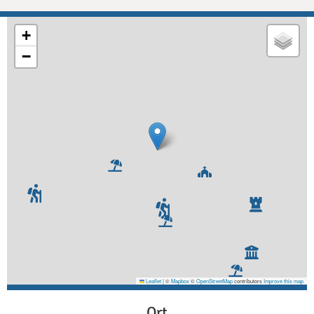
+
−
Leaflet
|
©
Mapbox
©
OpenStreetMap
contributors
Improve this map
Ort