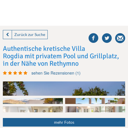
share
this
Zurück zur Suche
villa
on
Authentische kretische Villa
facebook
Rogdia mit privatem Pool und Grillplatz,
in der Nähe von Rethymno
sehen Sie Rezensionen (1)
mehr Fotos