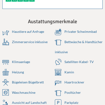
Austattungsmerkmale
Haustiere auf Anfrage
Privater Schwimmbad
Zimmerservice inklusive
Bettwäsche & Handtücher
inklusive
Klimaanlage
Satelliten-Kabel- TV
Heizung
Kamin
Bügeleisen Bügelbrett
Haartrockner
Waschmaschine
Pooltücher
Aussicht auf Landschaft
Parkplatz