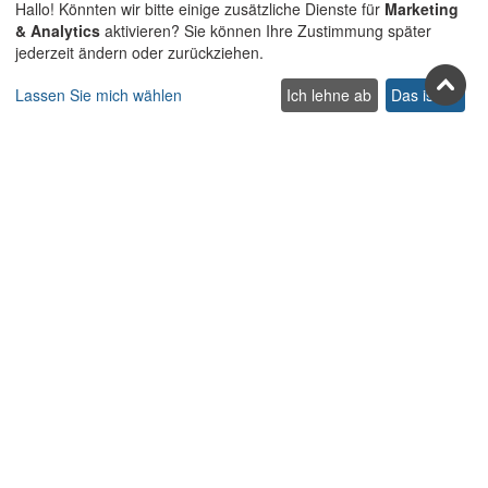
Hallo! Könnten wir bitte einige zusätzliche Dienste für
Marketing
& Analytics
aktivieren? Sie können Ihre Zustimmung später
jederzeit ändern oder zurückziehen.
Lassen Sie mich wählen
Ich lehne ab
Das ist ok
Treten Sie uns in den sozialen
Netzwerken bei
Facebook
Youtube
Pinterest
Twitter
Instagra
TikTok
Abonnieren Sie unseren Newsletter
Abonnieren