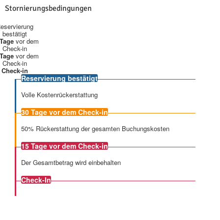
Stornierungsbedingungen
eservierung
bestätigt
 Tage
vor dem
Check-in
 Tage
vor dem
Check-in
Check-in
Reservierung bestätigt
Volle Kostenrückerstattung
30 Tage
vor dem Check-in
50% Rückerstattung der gesamten Buchungskosten
15 Tage
vor dem Check-in
Der Gesamtbetrag wird einbehalten
Check-In