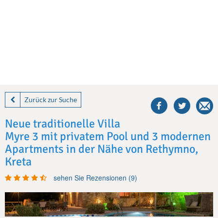
share
this
Zurück zur Suche
villa
on
Neue traditionelle Villa
facebook
Myre 3 mit privatem Pool und 3 modernen
Apartments in der Nähe von Rethymno,
Kreta
sehen Sie Rezensionen (9)