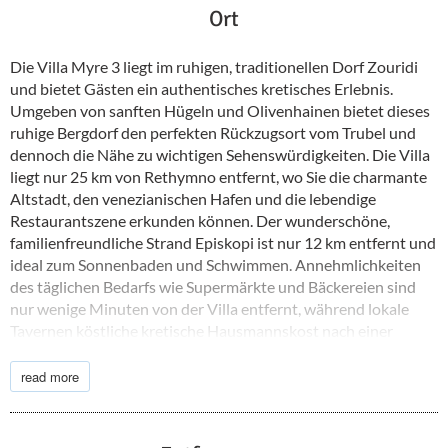
Ort
Die Villa Myre 3 liegt im ruhigen, traditionellen Dorf Zouridi
und bietet Gästen ein authentisches kretisches Erlebnis.
Umgeben von sanften Hügeln und Olivenhainen bietet dieses
ruhige Bergdorf den perfekten Rückzugsort vom Trubel und
dennoch die Nähe zu wichtigen Sehenswürdigkeiten. Die Villa
liegt nur 25 km von Rethymno entfernt, wo Sie die charmante
Altstadt, den venezianischen Hafen und die lebendige
Restaurantszene erkunden können. Der wunderschöne,
familienfreundliche Strand Episkopi ist nur 12 km entfernt und
ideal zum Sonnenbaden und Schwimmen. Annehmlichkeiten
des täglichen Bedarfs wie Supermärkte und Bäckereien sind
nur wenige Minuten von der Villa entfernt, während lokale
Tavernen köstliche kretische Hausmannskost nach einer
kurzen Autofahrt anbieten. Dank der guten Anbindung an die
Nord- und Südküste Kretas ist die Villa Myre 3 der ideale
read more
Ausgangspunkt, um das Beste von Westkreta zu erkunden.