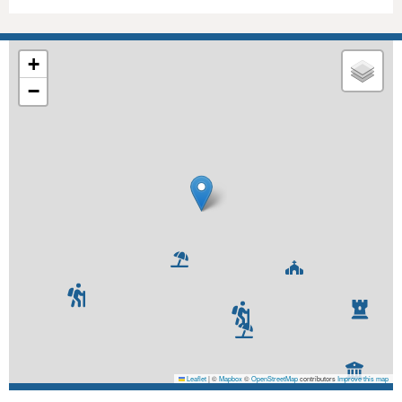
+
−
Leaflet
|
©
Mapbox
©
OpenStreetMap
contributors
Improve this map