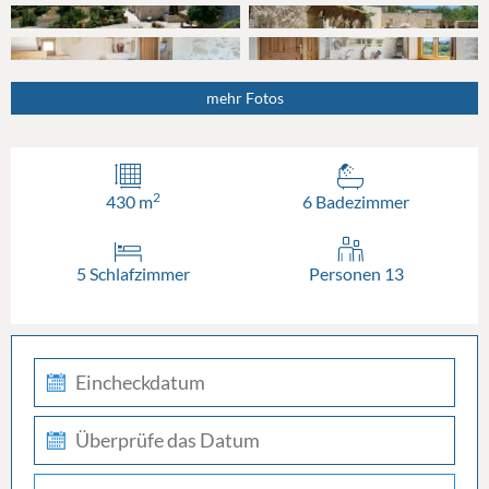
mehr Fotos
2
430 m
6 Badezimmer
5 Schlafzimmer
Personen 13
check-
in
check-
out