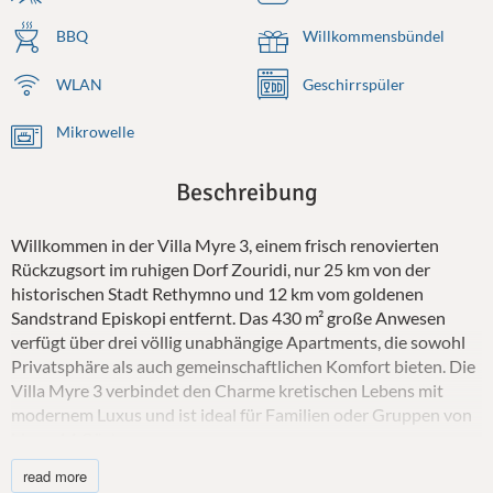
BBQ
Willkommensbündel
WLAN
Geschirrspüler
Mikrowelle
Beschreibung
Willkommen in der Villa Myre 3, einem frisch renovierten
Rückzugsort im ruhigen Dorf Zouridi, nur 25 km von der
historischen Stadt Rethymno und 12 km vom goldenen
Sandstrand Episkopi entfernt. Das 430 m² große Anwesen
verfügt über drei völlig unabhängige Apartments, die sowohl
Privatsphäre als auch gemeinschaftlichen Komfort bieten. Die
Villa Myre 3 verbindet den Charme kretischen Lebens mit
modernem Luxus und ist ideal für Familien oder Gruppen von
bis zu 14 Gästen.
read more
Die Villa Myre 3 ist durchdacht in drei separate Apartments