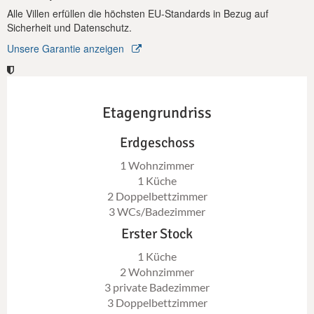
Sternen speisen – die Außenbereiche der Villa Myre 3 bieten
Alle Villen erfüllen die höchsten EU-Standards in Bezug auf
ein authentisches und luxuriöses kretisches Villenerlebnis.
Sicherheit und Datenschutz.
Unsere Garantie anzeigen
Etagengrundriss
Erdgeschoss
1 Wohnzimmer
1 Küche
2 Doppelbettzimmer
3 WCs/Badezimmer
Erster Stock
1 Küche
2 Wohnzimmer
3 private Badezimmer
3 Doppelbettzimmer