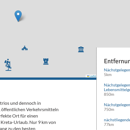
Entfernu
Nächstgelegen
5km
Leaflet
|
©
Mapbox
©
OpenStreetMap
cont
Nächstgelege
Lebensmittelg
850m
mitrios und dennoch in
Nächstgelegen
 öffentlichen Verkehrsmitteln
750m
fekte Ort für einen
nächstliegend
n Kreta-Urlaub. Nur 9 km von
77km
ang zu den besten