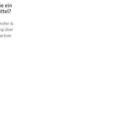
e ein
ttel?
nsfer &
ng über
artner