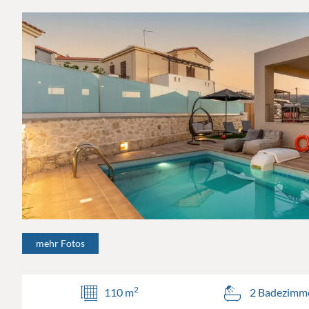
mehr Fotos
2
110 m
2 Badezimm