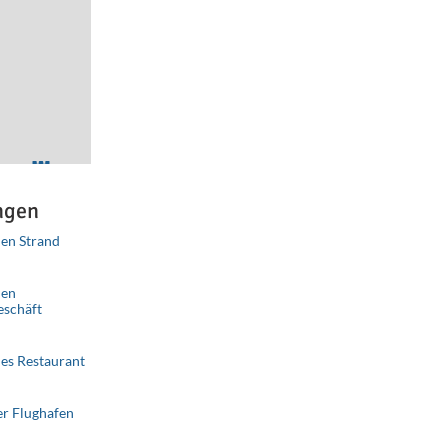
ngen
en Strand
ributors
Improve this map
nen
eschäft
es Restaurant
er Flughafen