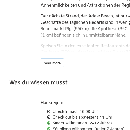
Annehmlichkeiten und Attraktionen der Regi
Der nächste Strand, der Adele Beach, ist nur 
Geschäfte des täglichen Bedarfs sind in wen
Supermarkt Pigi (850 m), die Apotheke (850 
(1 km) befinden sich in unmittelbarer Nähe.
Speisen Sie in den exzellenten Restaurants
Cauldron (750 m), dem Vasilis Meze Place (7
(800 m). Für Drinks und ein entspanntes Am
read more
das Levantes Restaurant & Café Bar nach nur
Auch die Anbindung an das Gesundheitswesen
Was du wissen musst
günstig: Das Allgemeine Krankenhaus von Re
Villa entfernt, und der Flughafen Chania ist 
Hausregeln
Check-in nach 16:00 Uhr
Check-out bis spätestens 11 Uhr
Kinder willkommen (2–12 Jahre)
Säuglinge willkommen (unter 2 Jahren)