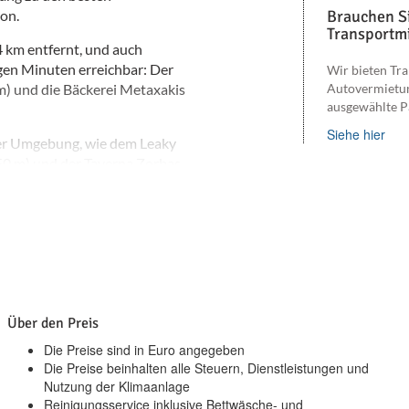
on.
Brauchen Si
Transportmi
4 km entfernt, und auch
igen Minuten erreichbar: Der
Wir bieten Tra
m) und die Bäckerei Metaxakis
Autovermietu
ausgewählte P
Siehe hier
 der Umgebung, wie dem Leaky
50 m) und der Taverna Zorbas
biente am Meer erreichen Sie
 4,5 km.
 und an das Reisenetz ist
thymno liegt 13 km von der
76 km entfernt.
Über den Preis
Die Preise sind in Euro angegeben
Die Preise beinhalten alle Steuern, Dienstleistungen und
Nutzung der Klimaanlage
Reinigungsservice inklusive Bettwäsche- und