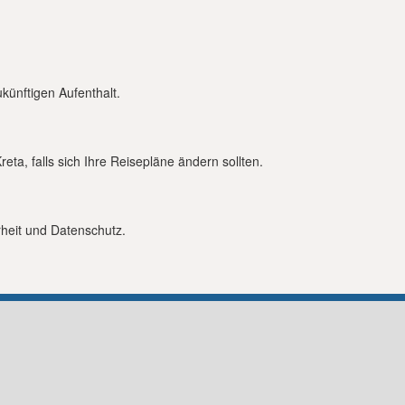
icht die Ismini Villa einen erholsamen Urlaub auf Kreta. Erkunde
rnen und die lebhafte Stadt Rethymno – so wird jeder Moment
künftigen Aufenthalt.
ta, falls sich Ihre Reisepläne ändern sollten.
rheit und Datenschutz.