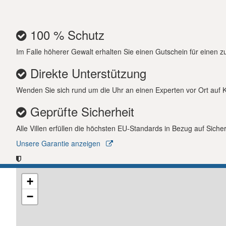
und Wickeltisch) und der malerischen Lage verspr
Sie die nahegelegenen Strände, charmanten Tave
Ihres Urlaubs unvergesslich.
100 % Schutz
Im Falle höherer Gewalt erhalten Sie einen Gutschein für einen zu
Direkte Unterstützung
Wenden Sie sich rund um die Uhr an einen Experten vor Ort auf Kre
Geprüfte Sicherheit
Alle Villen erfüllen die höchsten EU-Standards in Bezug auf Siche
Unsere Garantie anzeigen
+
−