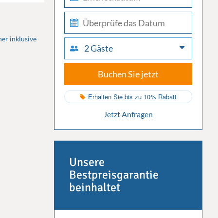
in
check-
out
er inklusive
2 Gäste
Buchen Sie jetzt
Erhalten Sie bis zu 10% Rabatt
Jetzt Anfragen
Unsere
Bestpreisgarantie
beinhaltet