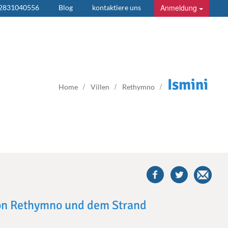
Anmeldung
 2831040556
Blog
kontaktiere uns
Ismini
Home
Villen
Rethymno
share
this
villa
on
facebook
von Rethymno und dem Strand