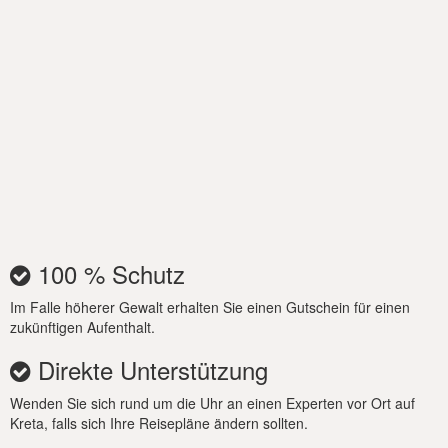
Der Außenbereich der Villa Venetsianiko lädt die Gäste ein,
sich in einer privaten Gartenoase mit einem einladenden
Außenpool und einem eingebauten Grillbereich zu
entspannen, der sich perfekt für Mahlzeiten im Freien eignet.
Großzügige Sitz- und Essbereiche schaffen eine nahtlose
Mischung aus Innen- und Außenbereich, ideal, um das
mediterrane Inselflair zu genießen. Poolhandtücher und eine
Außendusche sind ebenfalls verfügbar.
Verpassen Sie nicht die Chance, Ihren Aufenthalt in der Villa
Ikones Kritis Venetsianiko zu buchen und tauchen Sie ein in
unvergleichlichen Luxus und Gastfreundschaft auf Kreta!
100 % Schutz
Im Falle höherer Gewalt erhalten Sie einen Gutschein für einen
zukünftigen Aufenthalt.
Direkte Unterstützung
Wenden Sie sich rund um die Uhr an einen Experten vor Ort auf
Kreta, falls sich Ihre Reisepläne ändern sollten.