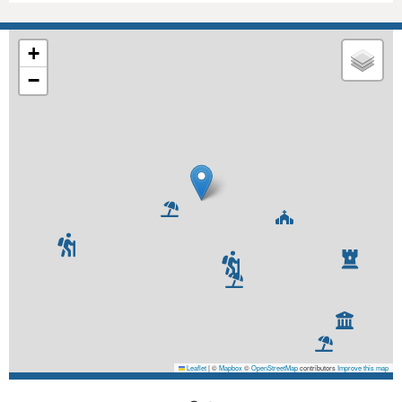
+
−
Leaflet
|
©
Mapbox
©
OpenStreetMap
contributors
Improve this map