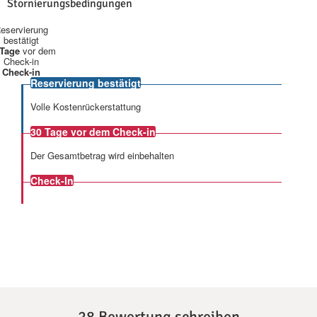
Stornierungsbedingungen
eservierung
bestätigt
 Tage
vor dem
Check-in
Check-in
Reservierung bestätigt
Volle Kostenrückerstattung
30 Tage
vor dem Check-in
Der Gesamtbetrag wird einbehalten
Check-In
28 Bewertung schreiben