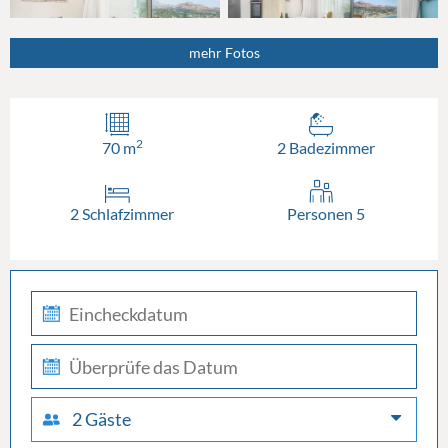
mehr Fotos
2
70 m
2 Badezimmer
2 Schlafzimmer
Personen 5
check-
in
check-
out
2 Gäste