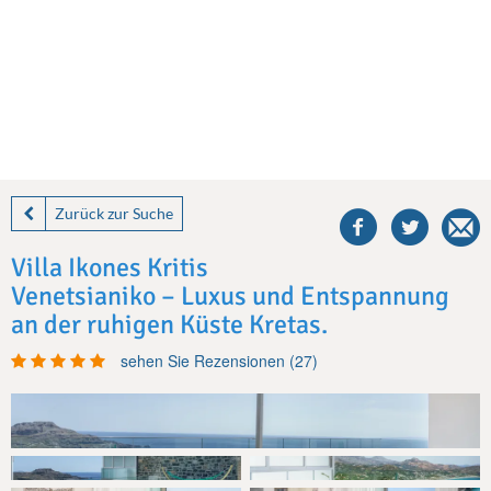
share
this
Zurück zur Suche
villa
on
Villa Ikones Kritis
facebook
Venetsianiko – Luxus und Entspannung
an der ruhigen Küste Kretas.
sehen Sie Rezensionen (27)