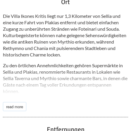
Ort
Die Villa Ikones Kritis liegt nur 1,3 Kilometer von Sellia und
eine kurze Fahrt von Plakias entfernt und bietet einfachen
Zugang zu unberührten Stränden wie Foteinari und Souda.
Kulturbegeisterte können nahe gelegene Sehenswürdigkeiten
wie die antiken Ruinen von Myrthio erkunden, während
Rethymno und Chania mit pulsierendem Stadtleben und
historischem Charme locken.
Zu den örtlichen Annehmlichkeiten gehören Supermärkte in
Sellia und Plakias, renommierte Restaurants in Lokalen wie
Sellia Taverna und Myrthio sowie charmante Bars, in denen die
Gäste nach einem Tag voller Erkundungen entspannen
können.
Die Villa Ikones Kritis liegt nur 26 km von Spili und 36 km vom
read more
Krankenhaus von Rethymno, etwa 99 km von Chania und 119
km vom internationalen Flughafen Heraklion entfernt.
Entfernungen