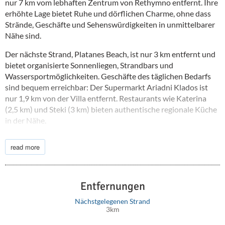
nur 7 km vom lebhaften Zentrum von Rethymno entfernt. Ihre
erhöhte Lage bietet Ruhe und dörflichen Charme, ohne dass
Strände, Geschäfte und Sehenswürdigkeiten in unmittelbarer
Nähe sind.
Der nächste Strand, Platanes Beach, ist nur 3 km entfernt und
bietet organisierte Sonnenliegen, Strandbars und
Wassersportmöglichkeiten. Geschäfte des täglichen Bedarfs
sind bequem erreichbar: Der Supermarkt Ariadni Klados ist
nur 1,9 km von der Villa entfernt. Restaurants wie Katerina
(2,5 km) und Steki (3 km) bieten authentische regionale Küche
in der Nähe.
Das Allgemeine Krankenhaus von Rethymno ist 8 km entfernt,
read more
die Apotheke Papadakis Michalis 3,2 km. Der internationale
Flughafen Chania ist ca. 74 km entfernt und bietet somit eine
bequeme Anreise für internationale Reisende.
Entfernungen
Mit ihrer idealen Balance aus ruhiger Umgebung und der Nähe
zu Stränden, historischen Stätten, Restaurants und
Nächstgelegenen Strand
3km
Einkaufsmöglichkeiten ist die Villa Elea Terra perfekt
positioniert für Gäste, die Rethymno erkunden, traditionelle