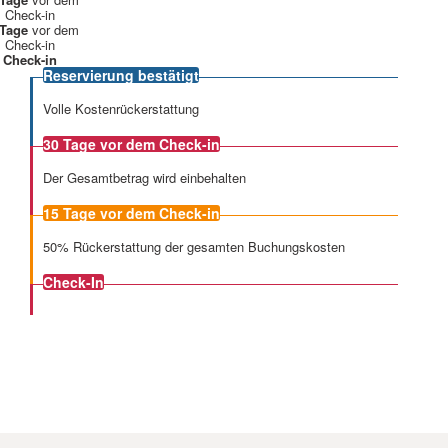
Check-in
 Tage
vor dem
Check-in
Check-in
Reservierung bestätigt
Volle Kostenrückerstattung
30 Tage
vor dem Check-in
Der Gesamtbetrag wird einbehalten
15 Tage
vor dem Check-in
50% Rückerstattung der gesamten Buchungskosten
Check-In