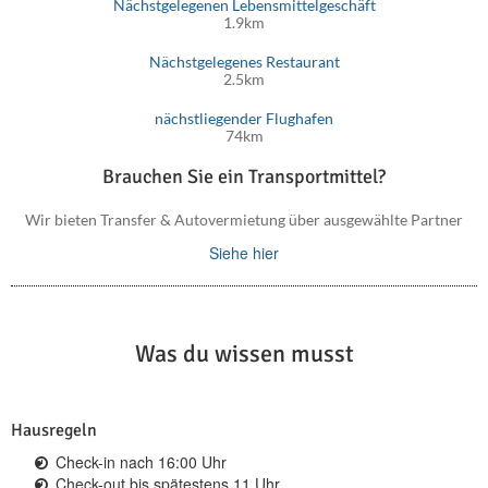
Nächstgelegenen Lebensmittelgeschäft
kretische Dörfer genießen und die natürliche Schönheit und
1.9km
das kulturelle Erbe der Insel erleben möchten.
Nächstgelegenes Restaurant
2.5km
nächstliegender Flughafen
74km
Brauchen Sie ein Transportmittel?
Wir bieten Transfer & Autovermietung über ausgewählte Partner
Siehe hier
Was du wissen musst
Hausregeln
Check-in nach 16:00 Uhr
Check-out bis spätestens 11 Uhr