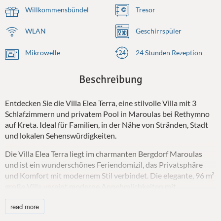
Willkommensbündel
Tresor
WLAN
Geschirrspüler
Mikrowelle
24 Stunden Rezeption
Beschreibung
Entdecken Sie die Villa Elea Terra, eine stilvolle Villa mit 3
Schlafzimmern und privatem Pool in Maroulas bei Rethymno
auf Kreta. Ideal für Familien, in der Nähe von Stränden, Stadt
und lokalen Sehenswürdigkeiten.
Die Villa Elea Terra liegt im charmanten Bergdorf Maroulas
und ist ein wunderschönes Feriendomizil, das Privatsphäre
und Komfort mit modernem Stil verbindet. Die elegante, 96 m²
große Villa vereint moderne Annehmlichkeiten mit
entspannter kretischer Lebensart und ist somit der perfekte
read more
Ausgangspunkt für Familien oder kleine Gruppen bis zu sechs
Personen, die einen authentischen und gleichzeitig luxuriösen