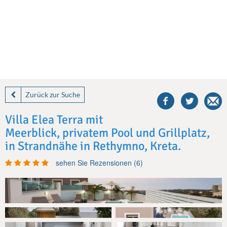
share
this
Zurück zur Suche
villa
on
Villa Elea Terra mit
facebook
Meerblick, privatem Pool und Grillplatz,
in Strandnähe in Rethymno, Kreta.
sehen Sie Rezensionen (6)