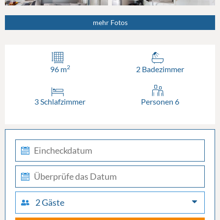
mehr Fotos
2
96 m
2 Badezimmer
3 Schlafzimmer
Personen 6
check-
in
check-
out
2 Gäste