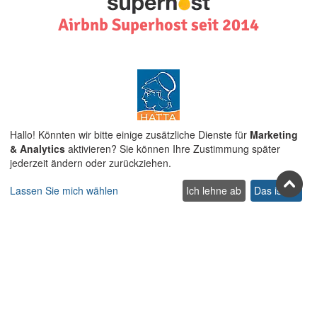
Airbnb Superhost seit 2014
Hallo! Könnten wir bitte einige zusätzliche Dienste für
Marketing
Griechische Vereinigung
& Analytics
aktivieren? Sie können Ihre Zustimmung später
von Reise und Tourismusagenturen
jederzeit ändern oder zurückziehen.
Lassen Sie mich wählen
Ich lehne ab
Das ist ok
Airbnb Community Leader auf
Kreta und ALLEN Ägäischen
Inseln