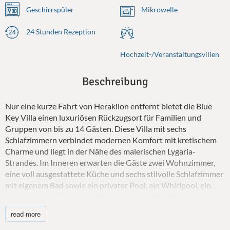
Geschirrspüler
Mikrowelle
24 Stunden Rezeption
Hochzeit-/Veranstaltungsvillen
Beschreibung
Nur eine kurze Fahrt von Heraklion entfernt bietet die Blue
Key Villa einen luxuriösen Rückzugsort für Familien und
Gruppen von bis zu 14 Gästen. Diese Villa mit sechs
Schlafzimmern verbindet modernen Komfort mit kretischem
Charme und liegt in der Nähe des malerischen Lygaria-
Strandes. Im Inneren erwarten die Gäste zwei Wohnzimmer,
eine voll ausgestattete Küche und sechs stilvolle Schlafzimmer
mit eigenem Bad sowie ein privater Pool, ein Whirlpool, ein
Essbereich im Freien und Unterhaltungsmöglichkeiten wie ein
Heimkino und ein Yoga-Raum. Zu den nahegelegenen
read more
Attraktionen gehören der Lygaria-Strand, lokale Restaurants