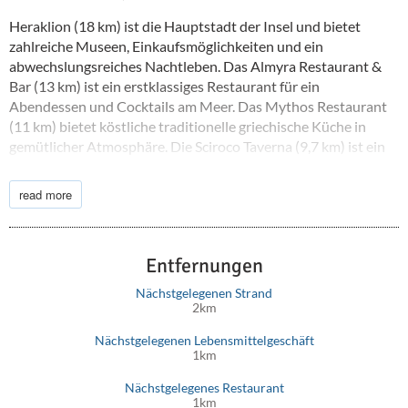
Heraklion (18 km) ist die Hauptstadt der Insel und bietet
zahlreiche Museen, Einkaufsmöglichkeiten und ein
abwechslungsreiches Nachtleben. Das Almyra Restaurant &
Bar (13 km) ist ein erstklassiges Restaurant für ein
Abendessen und Cocktails am Meer. Das Mythos Restaurant
(11 km) bietet köstliche traditionelle griechische Küche in
gemütlicher Atmosphäre. Die Sciroco Taverna (9,7 km) ist ein
Geheimtipp für authentische kretische Gerichte. Der Vassilis
Supermarkt (12,8 km) bietet alles, was Sie für Ihren
read more
Villenaufenthalt benötigen, und die Papadakis Apotheke
liefert medizinisches Material und bietet Unterstützung. Die
Costis Bäckerei (18 km) bietet frische Backwaren, perfekt zum
Entfernungen
Frühstück oder als Mittagssnack.
Nächstgelegenen Strand
Der Flughafen Nikos Kazantzakis (21 km) ermöglicht eine
2km
bequeme An- und Abreise zu Ihrem Luxusziel. Egal, ob Sie
entspannen, die Gegend erkunden oder ein bisschen von
Nächstgelegenen Lebensmittelgeschäft
1km
beidem möchten, die Blue Key Villa auf Kreta ist Ihr Schlüssel
zum perfekten Urlaub.
Nächstgelegenes Restaurant
1km