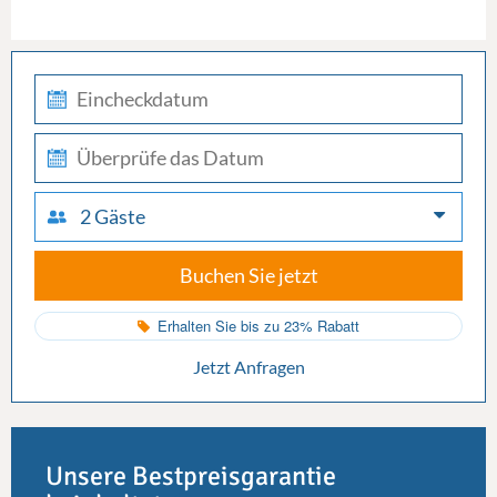
check-
in
check-
out
2 Gäste
Buchen Sie jetzt
Erhalten Sie bis zu 23% Rabatt
Jetzt Anfragen
Unsere Bestpreisgarantie