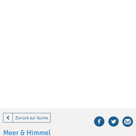
share
this
Zurück zur Suche
villa
on
Meer & Himmel
facebook