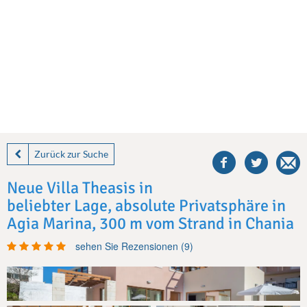
share
this
Zurück zur Suche
villa
on
Neue Villa Theasis in
facebook
beliebter Lage, absolute Privatsphäre in
Agia Marina, 300 m vom Strand in Chania
sehen Sie Rezensionen (9)