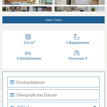
mehr Fotos
2
152 m
5 Badezimmer
4 Schlafzimmer
Personen 9
check-
in
check-
out