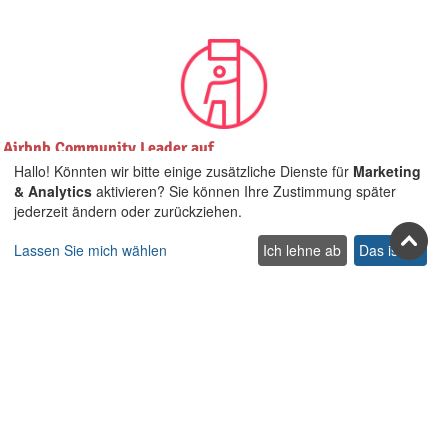
Airbnb Community Leader auf
Kreta und ALLEN Ägäischen
Hallo! Könnten wir bitte einige zusätzliche Dienste für
Marketing
Inseln
& Analytics
aktivieren? Sie können Ihre Zustimmung später
jederzeit ändern oder zurückziehen.
Lassen Sie mich wählen
Ich lehne ab
Das ist ok
Treten Sie uns in den sozialen
Netzwerken bei
Facebook
Youtube
Pinterest
Twitter
Instagra
TikTok