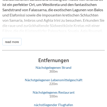
ist ein perfekter Ort, um Westkreta und den fantastischen
Sandstrand von Falassarna, die exotischen Lagunen von Balos
und Elafonissi sowie die imposanten kretischen Schluchten
von Samaria, Imbros und Aghia Irini zu besuchen. Erkunden Sie
die raue und zurückhaltende Südwestküste Kretas mit einer
Fähre, die die Küstendörfer Paleochora, Sougia, Agia Roumeli,
Loutro und Hora Sfakion sowie die Hippie-Insel Gavdos
verbindet.
read more
Entfernungen
Nächstgelegenen Strand
300m
Nächstgelegenen Lebensmittelgeschäft
220m
Nächstgelegenes Restaurant
100m
nächstliegender Flughafen