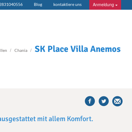
Anmeldung
 2831040556
Blog
kontaktiere uns
SK Place Villa Anemos
llen
Chania
share
this
villa
on
facebook
ausgestattet mit allem Komfort.