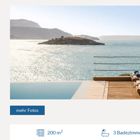
mehr Fotos
2
200 m
3 Badezimm