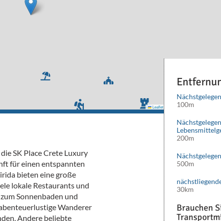
Entfernu
Nächstgelegen
100m
Leaflet
|
©
Mapbox
©
OpenStreetMap
cont
Nächstgelege
Lebensmittelg
200m
n die SK Place Crete Luxury
Nächstgelegen
nft für einen entspannten
500m
rida bieten eine große
nächstliegend
ele lokale Restaurants und
30km
en zum Sonnenbaden und
 abenteuerlustige Wanderer
Brauchen Si
Transportmi
nden. Andere beliebte