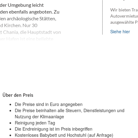
n der Umgebung leicht
Wir bieten Tra
den ebenfalls angeboten. Zu
Autovermietu
len archäologische Stätten,
ausgewählte P
nd Kirchen. Nur 30
Siehe hier
gt Chania, die Hauptstadt von
er Hafen ist eine beliebte
ch Einrichtungen wie Boutiquen,
arüber hinaus gibt es in Chania
fen.
Über den Preis
Die Preise sind in Euro angegeben
Die Preise beinhalten alle Steuern, Dienstleistungen und
Nutzung der Klimaanlage
Reinigung jeden Tag
Die Endreinigung ist im Preis inbegriffen
Kostenloses Babybett und Hochstuhl (auf Anfrage)