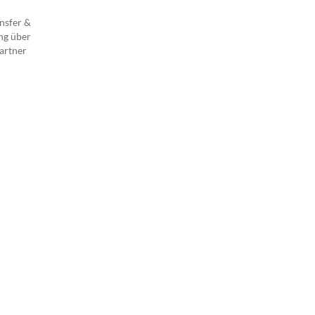
nsfer &
ng über
artner