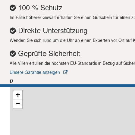
100 % Schutz
Check-in/Check-out nur samstags vom 23.05. bis
Im Falle höherer Gewalt erhalten Sie einen Gutschein für einen zu
Täglicher Reinigungsservice außer Samstag und 
Direkte Unterstützung
Nicht geeignet für Kinder unter 8 Jahren.
Wenden Sie sich rund um die Uhr an einen Experten vor Ort auf Kre
Ein beheizter Pool wird gegen eine zusätzliche 
Vorankündigung vor der Ankunft ist erforderlich. 
Geprüfte Sicherheit
Alle Villen erfüllen die höchsten EU-Standards in Bezug auf Siche
Unsere Garantie anzeigen
+
−