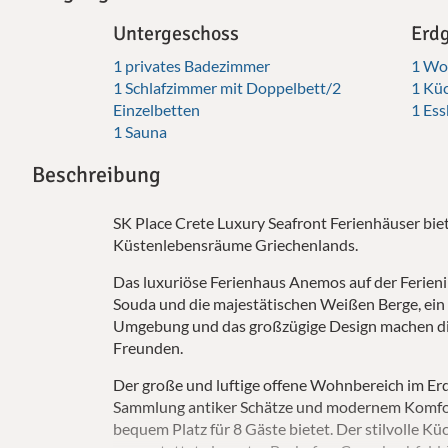
Untergeschoss
Erd
1 privates Badezimmer
1 Wo
1 Schlafzimmer mit Doppelbett/2
1 Kü
Einzelbetten
1 Ess
1 Sauna
Beschreibung
SK Place Crete Luxury Seafront Ferienhäuser bie
Küstenlebensräume Griechenlands.
Das luxuriöse Ferienhaus Anemos auf der Ferienin
Souda und die majestätischen Weißen Berge, ein
Umgebung und das großzügige Design machen dies
Freunden.
Der große und luftige offene Wohnbereich im Erd
Sammlung antiker Schätze und modernem Komfort 
bequem Platz für 8 Gäste bietet. Der stilvolle K