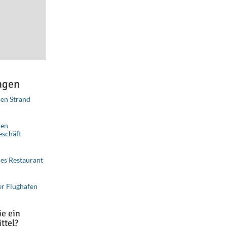
ngen
en Strand
ributors
Improve this map
nen
eschäft
es Restaurant
er Flughafen
e ein
ttel?