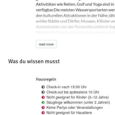
Aktivitäten wie Reiten, Golf und Yoga sind i
verfügbar.Die meisten Wassersportarten wer
den kulturellen Attraktionen in der Nähe zäh
antike Städte und Dörfer, Museen, Klöster u
Autominuten von der Ferienvilla entfernt lie
Westkreta. Chanias historischer venezianisch
Touristenattraktion, und die Stadt bietet au
Supermärkte, Restaurants, Bars und Clubs. D
read more
ein Krankenhaus, eine Post und einen Flugha
Was du wissen musst
Hausregeln
Check-in nach 15:00 Uhr
Check-out bis spätestens 10 Uhr
Nicht geeignet für Kinder (2–12 Jahre)
Säuglinge willkommen (unter 2 Jahren)
Keine Partys oder Veranstaltungen
Nicht geeignet für Haustiere