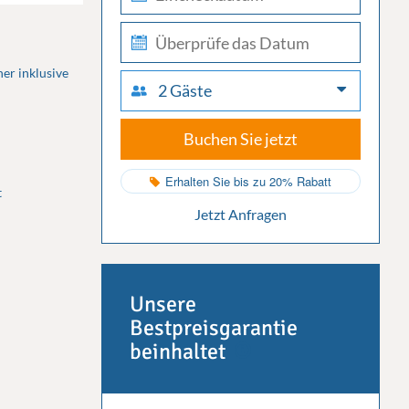
in
check-
out
er inklusive
2 Gäste
Buchen Sie jetzt
Erhalten Sie bis zu 20% Rabatt
t
Jetzt Anfragen
Unsere
Bestpreisgarantie
beinhaltet