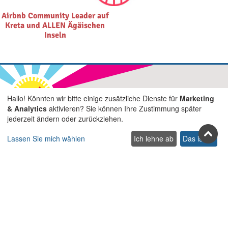
Airbnb Community Leader auf
Kreta und ALLEN Ägäischen
Inseln
Hallo! Könnten wir bitte einige zusätzliche Dienste für
Marketing
Treten Sie uns in den sozialen
& Analytics
aktivieren? Sie können Ihre Zustimmung später
jederzeit ändern oder zurückziehen.
Netzwerken bei
Facebook
Youtube
Pinterest
Twitter
Instagra
TikTok
Lassen Sie mich wählen
Ich lehne ab
Das ist ok
Abonnieren Sie unseren Newsletter
Abonnieren