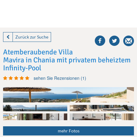
share
this
Zurück zur Suche
villa
on
Atemberaubende Villa
facebook
Mavira in Chania mit privatem beheiztem
Infinity-Pool
sehen Sie Rezensionen (1)
mehr Fotos