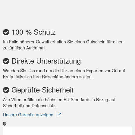
entspannen und Zeit mit Familie und Freunden verbringen.
Sichern Sie sich jetzt Ihren Traumurlaub in der Mavira Villa auf
Kreta und lassen Sie sich von ihrer Raffinesse und ihrem
Charme in ein Stück griechisches Urlaubsparadies eintauchen!
100 % Schutz
Wichtiger Hinweis
Im Falle höherer Gewalt erhalten Sie einen Gutschein für einen
zukünftigen Aufenthalt.
-In den Hochsaisonmonaten Juli/August beträgt der
Mindestaufenthalt in unseren Villen 7 Nächte. Für andere
Direkte Unterstützung
Monate bitte anfragen, wenn weniger als 7 Nächte.
Wenden Sie sich rund um die Uhr an einen Experten vor Ort auf
Kreta, falls sich Ihre Reisepläne ändern sollten.
Geprüfte Sicherheit
Alle Villen erfüllen die höchsten EU-Standards in Bezug auf
Sicherheit und Datenschutz.
Unsere Garantie anzeigen