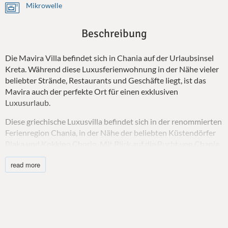
Mikrowelle
Beschreibung
Die Mavira Villa befindet sich in Chania auf der Urlaubsinsel
Kreta. Während diese Luxusferienwohnung in der Nähe vieler
beliebter Strände, Restaurants und Geschäfte liegt, ist das
Mavira auch der perfekte Ort für einen exklusiven
Luxusurlaub.
Diese griechische Luxusvilla befindet sich in der renommierten
Ferienregion Chania, in der Nähe der beliebten Küstendörfer
Plaka und Kokkino Chorio. Mit Blick auf die Bucht von Chania
ist dies ein beispielhafter Ort, um die Beute der kretischen
read more
Küste zu genießen.
Die Luxusvilla Mavira verfügt über einen großzügigen offenen
Wohnbereich mit bequemen Sitzgelegenheiten, Sat-TV und
einem großen Essbereich. Dieser entspannende Raum blickt
auf den Poolbereich und bietet einen herrlichen Blick auf die