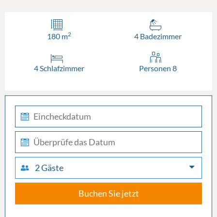
2
180 m
4 Badezimmer
4 Schlafzimmer
Personen 8
check-
in
check-
out
2 Gäste
Buchen Sie jetzt