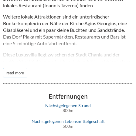
lokales Restaurant (Ioannis Taverna) finden.
Weitere lokale Attraktionen sind ein unterirdischer
Bunkerkomplex in der Nähe der Kirche Agios Georgios, eine
Glasbläserei und ein paar kleine Buchten und Sandstrände.
Das Dorf Plaka mit Supermärkten, Restaurants und Bars ist
eine 5-minütige Autofahrt entfernt.
Diese Luxusvilla liegt zwischen der Stadt Chania und der
großen Stadt Rethymno, beide mit einer Fülle an historischen,
kulinarischen und Einkaufsattraktionen. Darüber hinaus sind
read more
der Internationale Flughafen Chania und das Allgemeine
Krankenhaus St. George (Chania) von der Ferienvilla Mavira
aus mit dem Auto leicht zu erreichen.
Entfernungen
Nächstgelegenen Strand
800m
Nächstgelegenen Lebensmittelgeschäft
500m