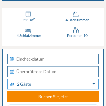
2
225 m
4 Badezimmer
4 Schlafzimmer
Personen 10
check-
in
check-
out
2 Gäste
Buchen Sie jetzt