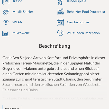
Tresor
Kinderspiele
Musik-Spieler
Beheizter Pool (Aufpreis)
WLAN
Geschirrspüler
Mikrowelle
24 Stunden Rezeption
Beschreibung
Genießen Sie jede Art von Komfort und Privatsphäre in dieser
kretischen Ferien-Maisonette, die in der üppigen Natur der
Gegend von Maleme untergebracht ist und einen Blick auf
einen Garten mit einem leuchtenden Swimmingpool bietet
Zugang zur charakteristischen Stadt Chania, den berühmten
Strandresorts und den exotischen Stränden von Westkreta
Falassarna und Balos.
Die Lady Dafni Villa erstreckt sich über eine Wohnfläche von
200 m² inmitten eines eleganten Außenbereichs von mehr als
read more