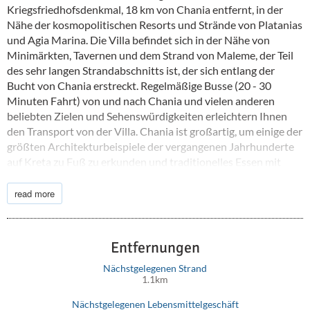
Kriegsfriedhofsdenkmal, 18 km von Chania entfernt, in der
Nähe der kosmopolitischen Resorts und Strände von Platanias
und Agia Marina. Die Villa befindet sich in der Nähe von
Minimärkten, Tavernen und dem Strand von Maleme, der Teil
des sehr langen Strandabschnitts ist, der sich entlang der
Bucht von Chania erstreckt. Regelmäßige Busse (20 - 30
Minuten Fahrt) von und nach Chania und vielen anderen
beliebten Zielen und Sehenswürdigkeiten erleichtern Ihnen
den Transport von der Villa. Chania ist großartig, um einige der
größten Architekturbeispiele der vergangenen Jahrhunderte
auf Kreta zu Fuß zu erkunden und traditionelles Essen mit
einem modernen Touch in Qualitätsrestaurants zu probieren.
Ein Auto ist unerlässlich, um die berühmten Strände von
read more
Gramvousa-Balos und Falasarna zu erkunden. Die Schlucht
von Therisso liegt in der Nähe der Stadt Chania mit
beeindruckenden senkrechten Klippen und üppiger
Entfernungen
Vegetation. Wenn Sie nach Kretas authentischer Seite suchen,
ist Vafes das einzige Dorf im Westen Kretas, das aufgrund
Nächstgelegenen Strand
1.1km
seiner wichtigen Geschichte und Architektur als vollständig
erhalten eingestuft wurde.
Nächstgelegenen Lebensmittelgeschäft