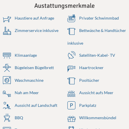
Austattungsmerkmale
Haustiere auf Anfrage
Privater Schwimmbad
Zimmerservice inklusive
Bettwäsche & Handtücher
inklusive
Klimaanlage
Satelliten-Kabel- TV
Bügeleisen Bügelbrett
Haartrockner
Waschmaschine
Pooltücher
Nah am Meer
Aussicht aufs Meer
Aussicht auf Landschaft
Parkplatz
BBQ
Willkommensbündel