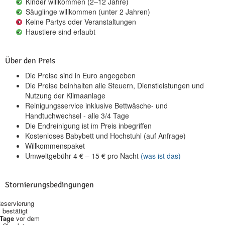
Kinder willkommen (2–12 Jahre)
Säuglinge willkommen (unter 2 Jahren)
Keine Partys oder Veranstaltungen
Haustiere sind erlaubt
Über den Preis
Die Preise sind in Euro angegeben
Die Preise beinhalten alle Steuern, Dienstleistungen und
Nutzung der Klimaanlage
Reinigungsservice inklusive Bettwäsche- und
Handtuchwechsel - alle 3/4 Tage
Die Endreinigung ist im Preis inbegriffen
Kostenloses Babybett und Hochstuhl (auf Anfrage)
Willkommenspaket
Umweltgebühr
4
€
–
15
€
pro Nacht
(was ist das)
Stornierungsbedingungen
eservierung
bestätigt
 Tage
vor dem