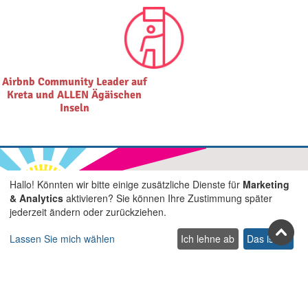
Airbnb Community Leader auf
Kreta und ALLEN Ägäischen
Inseln
Hallo! Könnten wir bitte einige zusätzliche Dienste für
Marketing
& Analytics
aktivieren? Sie können Ihre Zustimmung später
Treten Sie uns in den sozialen
jederzeit ändern oder zurückziehen.
Netzwerken bei
Lassen Sie mich wählen
Ich lehne ab
Das ist ok
Facebook
Youtube
Pinterest
Twitter
Instagra
TikTok
Abonnieren Sie unseren Newsletter