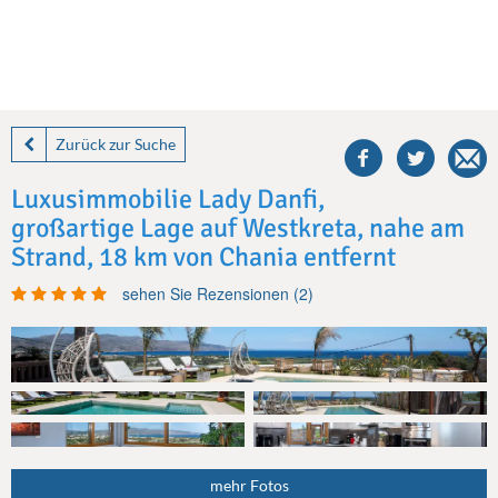
share
this
Zurück zur Suche
villa
on
Luxusimmobilie Lady Danfi,
facebook
großartige Lage auf Westkreta, nahe am
Strand, 18 km von Chania entfernt
sehen Sie Rezensionen (2)
mehr Fotos