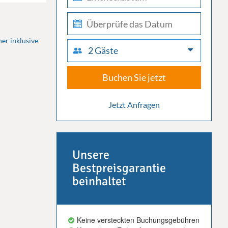
in
check-
out
er inklusive
2 Gäste
Buchen Sie jetzt
Jetzt Anfragen
Unsere
Bestpreisgarantie
beinhaltet
Keine versteckten Buchungsgebühren