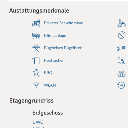
Austattungsmerkmale
Privater Schwimmbad
Klimaanlage
Bügeleisen Bügelbrett
Pooltücher
BBQ
WLAN
Etagengrundriss
Erdgeschoss
1 WC