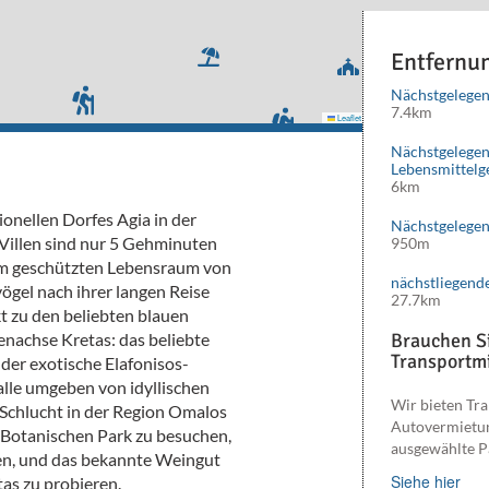
Entfernu
Nächstgelegen
7.4km
Leaflet
|
©
Mapbox
©
OpenStreetMap
cont
Nächstgelege
Lebensmittelg
6km
ionellen Dorfes Agia in der
Nächstgelegen
 Villen sind nur 5 Gehminuten
950m
em geschützten Lebensraum von
nächstliegend
gel nach ihrer langen Reise
27.7km
t zu den beliebten blauen
nachse Kretas: das beliebte
Brauchen Si
Transportmi
 der exotische Elafonisos-
alle umgeben von idyllischen
Wir bieten Tra
Schlucht in der Region Omalos
Autovermietu
en Botanischen Park zu besuchen,
ausgewählte P
en, und das bekannte Weingut
Siehe hier
as zu probieren.