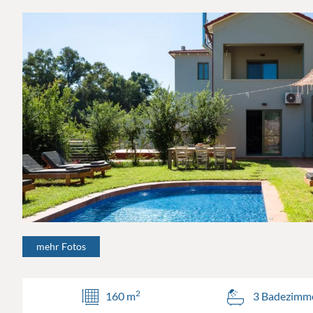
mehr Fotos
2
160 m
3 Badezimm