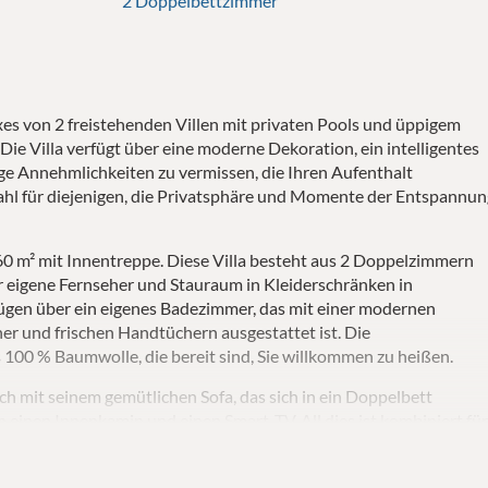
2 Doppelbettzimmer
xes von 2 freistehenden Villen mit privaten Pools und üppigem
. Die Villa verfügt über eine moderne Dekoration, ein intelligentes
ge Annehmlichkeiten zu vermissen, die Ihren Aufenthalt
ahl für diejenigen, die Privatsphäre und Momente der Entspannu
 160 m² mit Innentreppe. Diese Villa besteht aus 2 Doppelzimmern
ber eigene Fernseher und Stauraum in Kleiderschränken in
fügen über ein eigenes Badezimmer, das mit einer modernen
r und frischen Handtüchern ausgestattet ist. Die
100 % Baumwolle, die bereit sind, Sie willkommen zu heißen.
h mit seinem gemütlichen Sofa, das sich in ein Doppelbett
einen Innenkamin und einen Smart-TV. All dies ist kombiniert fü
mit freiem Blick auf den privaten Garten.
u Hause fühlen. Alle notwendigen Geräte, wie Kühlschrank in volle