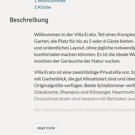
1 Wohnzimmer
1 Küche
Beschreibung
Willkommen in der Villa Erato, Teil eines Komple
Garten, die Platz für bis zu 5 oder 6 Gäste bieten
und ordentliches Layout, ohne jegliche notwendi
komfortabel machen könnten. Es ist die ideale W
inmitten der Geräusche der Natur suchen.
Villa Erato ist eine zweistöckige Privatvilla von
mit Gartenblick, die gut klimatisiert sind und ü
Originalgröße verfügen. Beide Schlafzimmer ver
Glasdusche, Shampoo und Körpergel, Haartrockne
Doppelmatratzen sind bequem mit Bettlaken aus 
Als nächstes kommt der klimatisierte Wohnbereic
verwandeln lässt. Unser Wohnzimmer bietet auch 
ein heimeliges Erlebnis voller Platz und Komfort 
read more
In der Küche werden Sie sich auf jeden Fall wie z