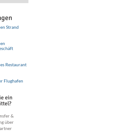
ngen
en Strand
ributors
Improve this map
nen
eschäft
es Restaurant
er Flughafen
e ein
ttel?
nsfer &
ng über
artner