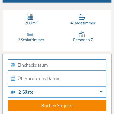
2
200 m
4 Badezimmer
3 Schlafzimmer
Personen 7
check-
in
check-
out
2 Gäste
Buchen Sie jetzt