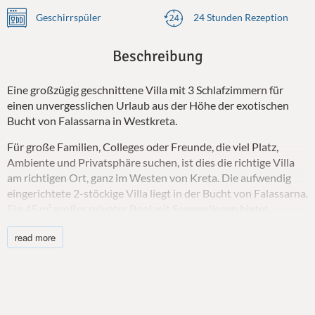
Geschirrspüler
24 Stunden Rezeption
Beschreibung
Eine großzügig geschnittene Villa mit 3 Schlafzimmern für
einen unvergesslichen Urlaub aus der Höhe der exotischen
Bucht von Falassarna in Westkreta.
Für große Familien, Colleges oder Freunde, die viel Platz,
Ambiente und Privatsphäre suchen, ist dies die richtige Villa
am richtigen Ort, ganz im Westen von Kreta. Die aufwendig
eingerichtete 2-stöckige Villa liegt in der Bucht von Falassarna.
Ein 45 m² großer privater Pool mit Sonnenliegen bietet
einzigartige Momente des Spaßes und der Entspannung.
read more
Verbringen Sie Zeit und fühlen Sie die Brise im Essbereich der
Terrasse, besonders wenn Sie den Sonnenuntergang und die
kommende Nacht auf Westkreta beobachten.
Das zweistöckige Haus mit seinen zwei Doppelzimmern und
einem Zweibettzimmer, alle mit eigenem Bad, garantiert