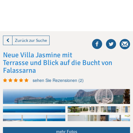
share
this
Zurück zur Suche
villa
on
Neue Villa Jasmine mit
facebook
Terrasse und Blick auf die Bucht von
Falassarna
sehen Sie Rezensionen (2)
mehr Fotos