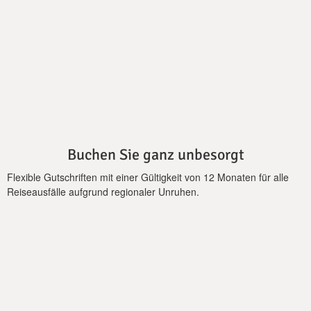
Exklusivität, Komfort und Intimität. Sie betreten das
Erdgeschoss und heißen Sie in einem schönen Wohnzimmer
willkommen. Das Wohnzimmer bietet alle üblichen modernen
Annehmlichkeiten sowie einen großen Flachbild-Sat-TV,
Internet WIFI und Klimaanlage. Bereiten Sie Mahlzeiten oder
Kaffee Ihrer Wahl in der voll ausgestatteten Küche zu, die über
einen Essbereich, ein Cerankochfeld und einen Geschirrspüler
verfügt. Nicht zuletzt bietet die Jasmine Villa einen sicheren
und sicheren Parkplatz.
Buchen Sie ganz unbesorgt
Flexible Gutschriften mit einer Gültigkeit von 12 Monaten für alle
Reiseausfälle aufgrund regionaler Unruhen.