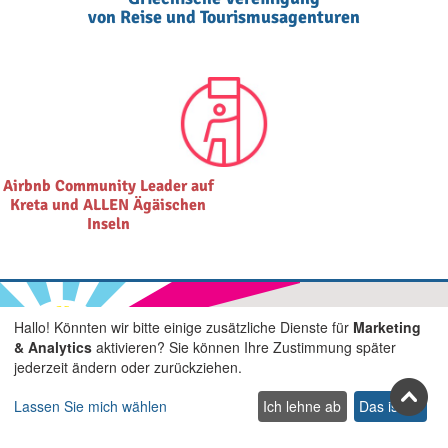
von Reise und Tourismusagenturen
Airbnb Community Leader auf
Kreta und ALLEN Ägäischen
Inseln
Hallo! Könnten wir bitte einige zusätzliche Dienste für
Marketing
& Analytics
aktivieren? Sie können Ihre Zustimmung später
Treten Sie uns in den sozialen
jederzeit ändern oder zurückziehen.
Netzwerken bei
Lassen Sie mich wählen
Ich lehne ab
Das ist ok
Facebook
Youtube
Pinterest
Twitter
Instagra
TikTok