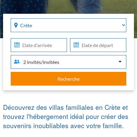
Region
Che
Che
in
out
2 invités/invitées
Recherche
Découvrez des villas familiales en Crète et
trouvez l'hébergement idéal pour créer des
souvenirs inoubliables avec votre famille.