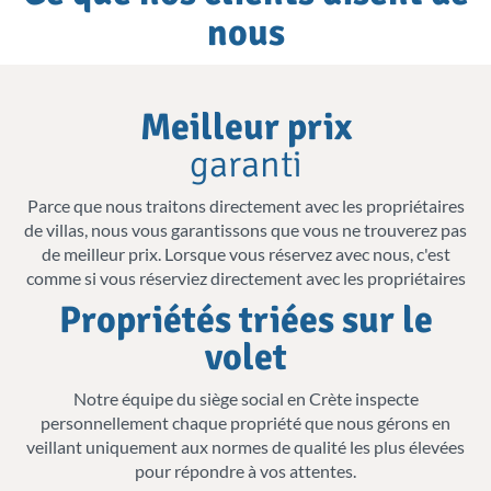
nous
Les espaces de vie ouverts rapprochent
l’intérieur et le plein air. Ils permettent aux
parents de surveiller facilement les plus
Why
Meilleur prix
petits tout en restant confortablement
choose
garanti
installés dans la cuisine ou le salon. Toutes
us
Parce que nous traitons directement avec les propriétaires
les villas ont été soigneusement conçues
de villas, nous vous garantissons que vous ne trouverez pas
pour offrir aux familles des espaces pour se
de meilleur prix. Lorsque vous réservez avec nous, c'est
comme si vous réserviez directement avec les propriétaires
détendre, jouer ou s’amuser ensemble, tout
Propriétés triées sur le
en disposant d’espaces privés où les
volet
parents peuvent se relaxer en toute
tranquillité. Les villas possèdent de grandes
Notre équipe du siège social en Crète inspecte
personnellement chaque propriété que nous gérons en
chambres, ainsi que des chambres
veillant uniquement aux normes de qualité les plus élevées
spécialement adaptées aux enfants, parfois
pour répondre à vos attentes.