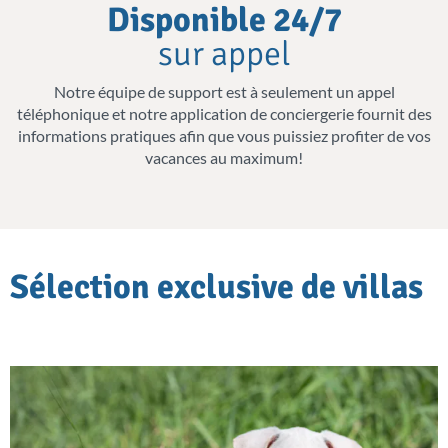
Disponible 24/7
équipées de lits superposés.
sur appel
Si vous voyagez avec un bébé, vous pouvez
Notre équipe de support est à seulement un appel
même demander un lit bébé.
téléphonique et notre application de conciergerie fournit des
informations pratiques afin que vous puissiez profiter de vos
Nous avons sélectionné nos villas familiales
vacances au maximum!
en fonction des services et équipements
qu’elles offrent aux familles, notamment des
salles de jeux, des jardins sécurisés et des
Sélection exclusive de villas
dispositifs de sécurité adaptés aux enfants.
Un paradis aquatique pour les
enfants
Les villas familiales sont dotées de piscines