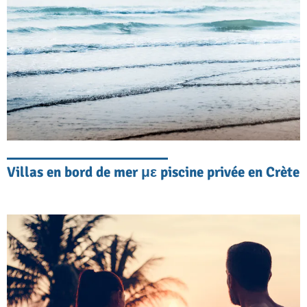
Côté divertissement, nos villas familiales
sont équipées de systèmes multimédias
pour garantir que chacun puisse rester
connecté et profiter de son séjour. Et bien
sûr, les salles de jeux dédiées raviront
particulièrement les enfants plus âgés… et
leurs parents !
Villas en bord de mer με piscine privée en Crète
Choisir la villa idéale
Si vous hésitez sur le type de villa familiale
qui correspond le mieux à vos besoins, nous
sommes là pour répondre à vos questions et
vous aider à choisir.