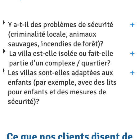
supermarchés, restaurants et options de
divertissement, sans avoir à parcourir de
Y a-t-il des problèmes de sécurité
longues distances en voiture.
(criminalité locale, animaux
sauvages, incendies de forêt)?
Nos villas familiales incluent des
La villa est-elle isolée ou fait-elle
équipements adaptés aux enfants, tels que
partie d'un complexe / quartier?
des chaises hautes et des lits bébé. De
Les villas sont-elles adaptées aux
plus, certaines villas proposent une variété
enfants (par exemple, avec des lits
d’activités et de jeux, comme des tables de
pour enfants et des mesures de
billard, de tennis de table et des jeux de
sécurité)?
société, pour divertir les enfants de tous
âges.
Ce que nos clients disent de
Un espace parfait pour les familles