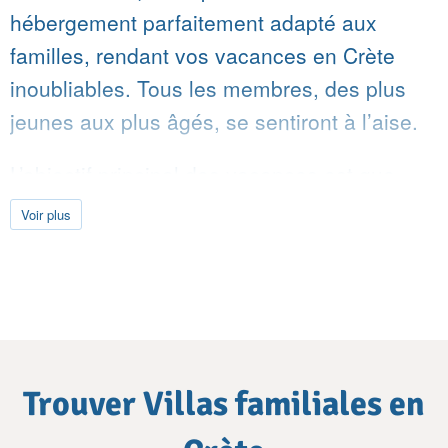
hébergement parfaitement adapté aux
familles, rendant vos vacances en Crète
inoubliables. Tous les membres, des plus
jeunes aux plus âgés, se sentiront à l’aise.
L’objectif principal des vacances est que
chacun puisse s’amuser. Nos villas
Voir plus
familiales permettent aux parents de se
détendre dans le confort et le luxe, tandis
que leurs enfants profitent du soleil crétois.
Qu’est-ce qui fait d’une villa idéale
pour votre famille?
Rechercher
Trouver Villas familiales en
des
Une villa familiale est conçue pour répondre