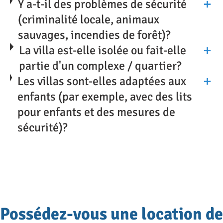
Y a-t-il des problèmes de sécurité
(criminalité locale, animaux
Des souvenirs familiaux inoubliables
sauvages, incendies de forêt)?
Toutes nos villas disposent de piscines
La villa est-elle isolée ou fait-elle
privées, de vastes jardins et d’espaces
partie d'un complexe / quartier?
extérieurs. Certaines offrent des aires de
Les villas sont-elles adaptées aux
jeux où les enfants peuvent s’amuser et
enfants (par exemple, avec des lits
explorer. Beaucoup possèdent des jardins
pour enfants et des mesures de
sécurité)?
plantés d’arbres locaux, d’herbes
aromatiques et de plantes
méditerranéennes, et certaines disposent
même de grands oliveraies à découvrir.
Les terrasses couvertes sont parfaites pour
Possédez-vous une location de
des parties de jeux de société en famille ou