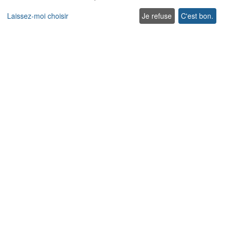
Villas traditionnelles
Laissez-moi choisir
Je refuse
C'est bon.
Villas acceptant les animaux de compagnie en Crète
Villas pour Mariages et Événements en Crète
Villas avec piscines chauffées en Crète
Villas familiales en Crète
Villas en bord de mer avec piscine privée
Villas de Luxe et de Prestige en Crète
Entrer en contact
Contact us
Support
+302831040556
Lasithiou 1, Platanias
Rethymnon
Crète 74100